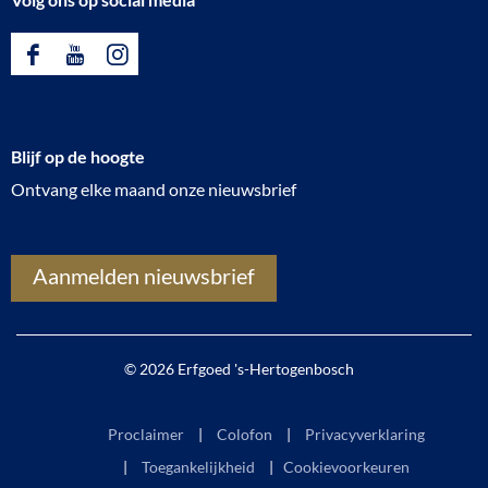
F
Y
I
a
o
n
c
u
s
Blijf op de hoogte
e
T
t
Ontvang elke maand onze nieuwsbrief
b
u
a
o
b
g
o
e
r
Aanmelden nieuwsbrief
k
E
a
E
r
m
r
f
E
© 2026 Erfgoed 's-Hertogenbosch
f
g
r
g
o
f
Proclaimer
Colofon
Privacyverklaring
o
e
g
Toegankelijkheid
|
Cookievoorkeuren