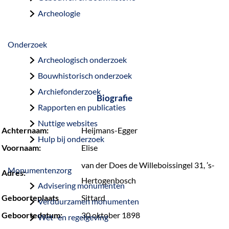
a
Archeologie
g
e
Onderzoek
Archeologisch onderzoek
Bouwhistorisch onderzoek
Archiefonderzoek
Biografie
Rapporten en publicaties
Nuttige websites
Achternaam:
Heijmans-Egger
Hulp bij onderzoek
Voornaam:
Elise
van der Does de Willeboissingel 31, ’s-
Monumentenzorg
Adres:
Hertogenbosch
Advisering monumenten
Geboorteplaats
Sittard
Verduurzamen monumenten
Geboortedatum:
30 oktober 1898
Wet- en regelgeving