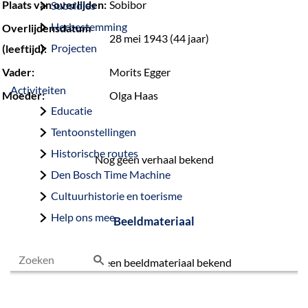
Plaats van overlijden:
Sobibor
Subsidies
Herbestemming
Overlijdensdatum
28 mei 1943 (44 jaar)
Projecten
(leeftijd):
Vader:
Morits Egger
Activiteiten
Moeder:
Olga Haas
Educatie
Tentoonstellingen
Historische routes
Nog geen verhaal bekend
Den Bosch Time Machine
Cultuurhistorie en toerisme
Help ons mee
Beeldmateriaal
Nog geen beeldmateriaal bekend
Z
o