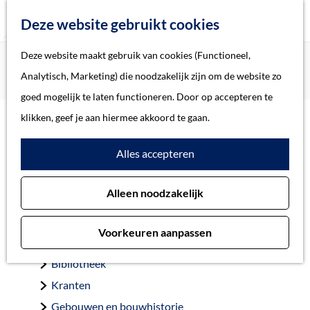
Z
Deze website gebruikt cookies
o
M
G
Deze website maakt gebruik van cookies (Functioneel,
Home
Oorlogsslachtoffers 's-Hertogenbosch
e
e
a
Home
Analytisch, Marketing) die noodzakelijk zijn om de website zo
Heijmans-Egger, Elise
k
n
n
Verhalen
goed mogelijk te laten functioneren. Door op accepteren te
e
u
a
Thema
klikken, geef je aan hiermee akkoord te gaan.
n
a
Soort object
Heijmans-Egger, Elise
Alles accepteren
r
d
Collecties
Alleen noodzakelijk
e
Personen
Sittard 30-10-1898 — Sobibor 28-5-1943
h
Beeld en geluid
Voorkeuren aanpassen
o
Archieven
m
Bibliotheek
e
Kranten
p
Gebouwen en bouwhistorie