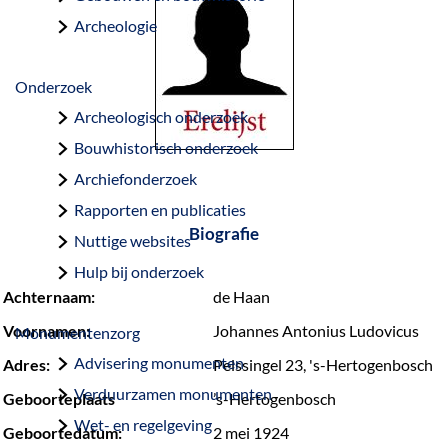
a
Archeologie
g
e
Onderzoek
Archeologisch onderzoek
Bouwhistorisch onderzoek
Archiefonderzoek
Rapporten en publicaties
Biografie
Nuttige websites
Hulp bij onderzoek
Achternaam:
de Haan
Voornamen:
Johannes Antonius Ludovicus
Monumentenzorg
Advisering monumenten
Adres:
Pelssingel 23, 's-Hertogenbosch
Verduurzamen monumenten
Geboorteplaats
’s-Hertogenbosch
Wet- en regelgeving
Geboortedatum:
2 mei 1924