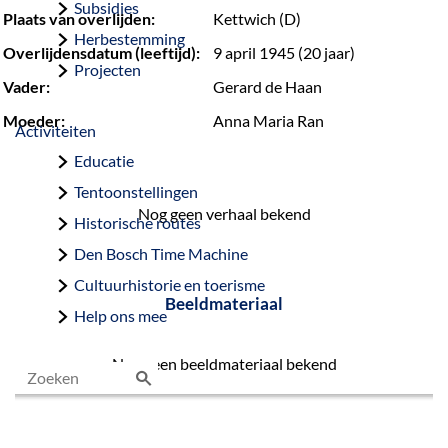
Subsidies
Plaats van overlijden:
Kettwich (D)
Herbestemming
Overlijdensdatum (leeftijd):
9 april 1945 (20 jaar)
Projecten
Vader:
Gerard de Haan
Moeder:
Anna Maria Ran
Activiteiten
Educatie
Tentoonstellingen
Nog geen verhaal bekend
Historische routes
Den Bosch Time Machine
Cultuurhistorie en toerisme
Beeldmateriaal
Help ons mee
Nog geen beeldmateriaal bekend
Z
o