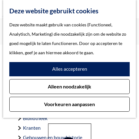
Z
Deze website gebruikt cookies
o
M
G
Deze website maakt gebruik van cookies (Functioneel,
Home
Oorlogsslachtoffers 's-Hertogenbosch
e
e
a
Home
Analytisch, Marketing) die noodzakelijk zijn om de website zo
Haan, Johannes Antonius Ludovicus de
k
n
n
Verhalen
goed mogelijk te laten functioneren. Door op accepteren te
e
u
a
Thema
klikken, geef je aan hiermee akkoord te gaan.
n
a
Soort object
Haan, Johannes
Alles accepteren
r
d
Antonius Ludovicus de
Collecties
Alleen noodzakelijk
e
Personen
h
Beeld en geluid
Voorkeuren aanpassen
o
Archieven
’s-Hertogenbosch 2-5-1924 — Kettwich 9-4-1945
m
Bibliotheek
e
Kranten
p
Gebouwen en bouwhistorie