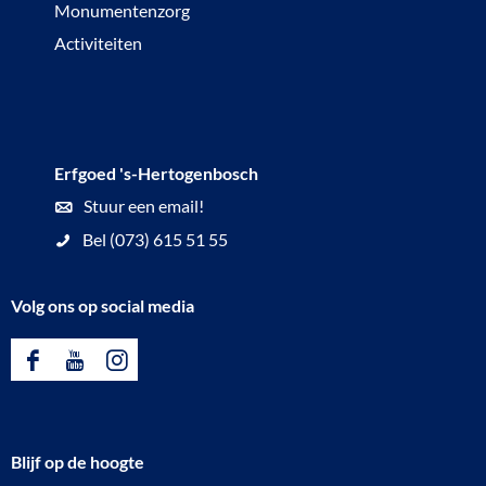
Monumentenzorg
Activiteiten
Erfgoed 's-Hertogenbosch
Stuur een email!
Bel (073) 615 51 55
Volg ons op social media
F
Y
I
a
o
n
c
u
s
Blijf op de hoogte
e
T
t