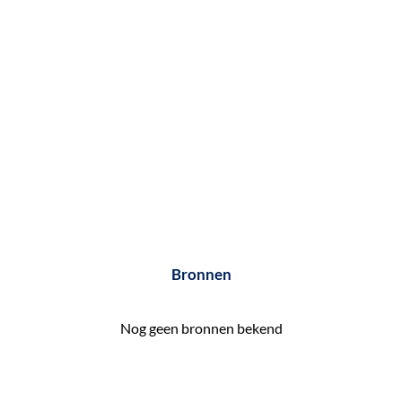
e
k
e
n
Bronnen
Nog geen bronnen bekend