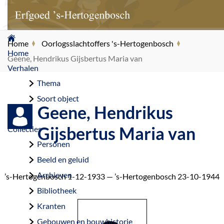
G
Home
Oorlogsslachtoffers 's-Hertogenbosch
a
Home
Geene, Hendrikus Gijsbertus Maria van
n
Verhalen
a
Thema
a
Soort object
Geene, Hendrikus
r
d
Gijsbertus Maria van
Collecties
e
Personen
h
Beeld en geluid
o
Archieven
’s-Hertogenbosch 1-12-1933 — ’s-Hertogenbosch 23-10-1944
m
Bibliotheek
e
Kranten
p
Gebouwen en bouwhistorie