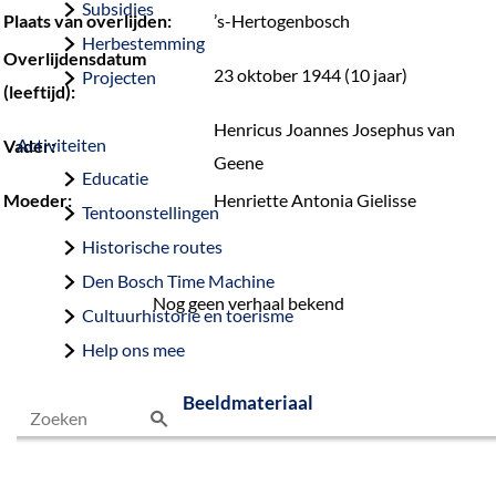
Subsidies
Plaats van overlijden:
’s-Hertogenbosch
Herbestemming
Overlijdensdatum
23 oktober 1944 (10 jaar)
Projecten
(leeftijd):
Henricus Joannes Josephus van
Activiteiten
Vader:
Geene
Educatie
Moeder:
Henriette Antonia Gielisse
Tentoonstellingen
Historische routes
Den Bosch Time Machine
Nog geen verhaal bekend
Cultuurhistorie en toerisme
Help ons mee
Beeldmateriaal
Z
o