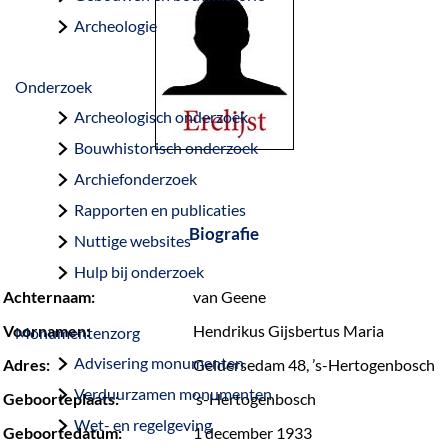
a
Archeologie
g
e
Onderzoek
Archeologisch onderzoek
Bouwhistorisch onderzoek
Archiefonderzoek
Rapporten en publicaties
Biografie
Nuttige websites
Hulp bij onderzoek
Achternaam:
van Geene
Voornamen:
Hendrikus Gijsbertus Maria
Monumentenzorg
Advisering monumenten
Adres:
Geldersedam 48, ’s-Hertogenbosch
Verduurzamen monumenten
Geboorteplaats:
’s-Hertogenbosch
Wet- en regelgeving
Geboortedatum:
1 december 1933