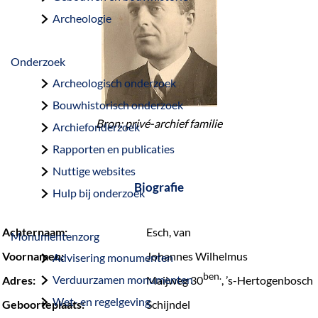
a
Archeologie
g
e
Onderzoek
Archeologisch onderzoek
Bouwhistorisch onderzoek
Bron: privé-archief familie
Archiefonderzoek
Rapporten en publicaties
Nuttige websites
Biografie
Hulp bij onderzoek
Achternaam:
Esch, van
Monumentenzorg
Voornamen:
Johannes Wilhelmus
Advisering monumenten
ben.
Verduurzamen monumenten
Adres:
Maijweg 30
, ’s-Hertogenbosch
Wet- en regelgeving
Geboorteplaats:
Schijndel