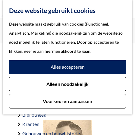
Z
Deze website gebruikt cookies
o
M
G
Deze website maakt gebruik van cookies (Functioneel,
Home
Oorlogsslachtoffers 's-Hertogenbosch
e
e
a
Home
Analytisch, Marketing) die noodzakelijk zijn om de website zo
Esch, Johannes Wilhelmus van
k
n
n
Verhalen
goed mogelijk te laten functioneren. Door op accepteren te
e
u
a
Thema
klikken, geef je aan hiermee akkoord te gaan.
n
a
Soort object
Esch, Johannes
Alles accepteren
r
d
Wilhelmus van
Collecties
Alleen noodzakelijk
e
Personen
h
Beeld en geluid
Voorkeuren aanpassen
o
Archieven
Schijndel 25-2-1906 — ’s-Hertogenbosch 1-11-1944
m
Bibliotheek
e
Kranten
p
Gebouwen en bouwhistorie