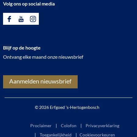
Volg ons op social media
F
Y
I
a
o
n
c
u
s
Blijf op de hoogte
e
T
t
Ontvang elke maand onze nieuwsbrief
b
u
a
o
b
g
o
e
r
Aanmelden nieuwsbrief
k
E
a
E
r
m
r
f
E
© 2026 Erfgoed 's-Hertogenbosch
f
g
r
g
o
f
Proclaimer
Colofon
Privacyverklaring
o
e
g
Toegankelijkheid
|
Cookievoorkeuren