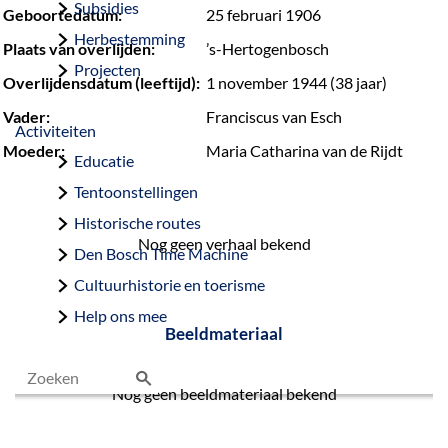
Subsidies
Geboortedatum:
25 februari 1906
Herbestemming
Plaats van overlijden:
’s-Hertogenbosch
Projecten
Overlijdensdatum (leeftijd):
1 november 1944 (38 jaar)
Vader:
Franciscus van Esch
Activiteiten
Moeder:
Maria Catharina van de Rijdt
Educatie
Tentoonstellingen
Historische routes
Nog geen verhaal bekend
Den Bosch Time Machine
Cultuurhistorie en toerisme
Help ons mee
Beeldmateriaal
Nog geen beeldmateriaal bekend
Z
o