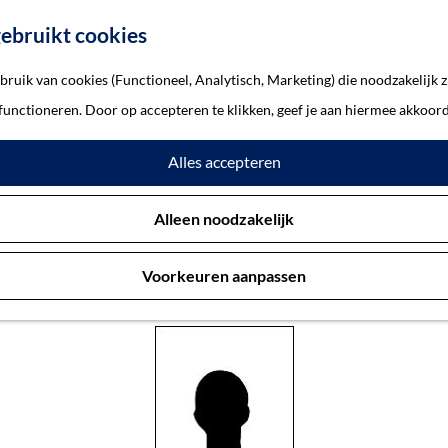
ebruikt cookies
ruik van cookies (Functioneel, Analytisch, Marketing) die noodzakelijk z
olaas Adrianus
 functioneren. Door op accepteren te klikken, geef je aan hiermee akkoord
Alles accepteren
don, Nicolaas Adrianus
Alleen noodzakelijk
Voorkeuren aanpassen
Hooge en Lage Zwaluwe 8-10-1896 — ’s-Hertogenbosch 5-3-194