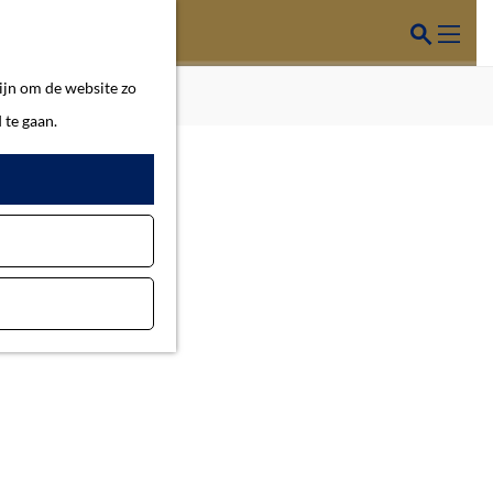
Z
o
M
ijn om de website zo
e
e
 te gaan.
k
n
e
u
n
5