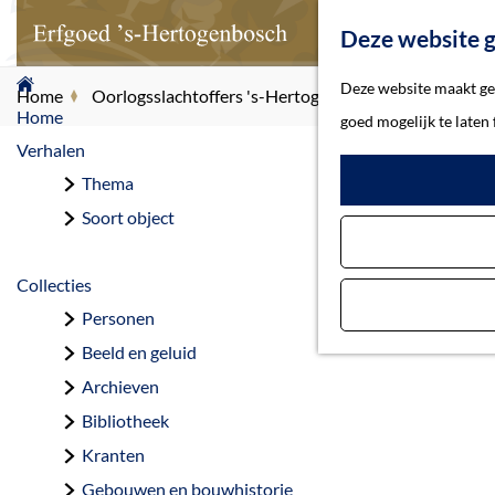
Deze website g
G
Deze website maakt geb
Home
Oorlogsslachtoffers 's-Hertogenbosch
Ardon, Nic
a
Home
goed mogelijk te laten
n
Verhalen
a
Thema
Ar
a
Soort object
r
d
Collecties
e
Personen
h
Beeld en geluid
o
Archieven
m
Bibliotheek
e
Kranten
p
Gebouwen en bouwhistorie