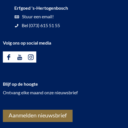
Erfgoed 's-Hertogenbosch
Stuur een email!
Bel (073) 615 51 55
Volg ons op social media
F
Y
I
a
o
n
c
u
s
Blijf op de hoogte
e
T
t
Ontvang elke maand onze nieuwsbrief
b
u
a
o
b
g
o
e
r
Aanmelden nieuwsbrief
k
E
a