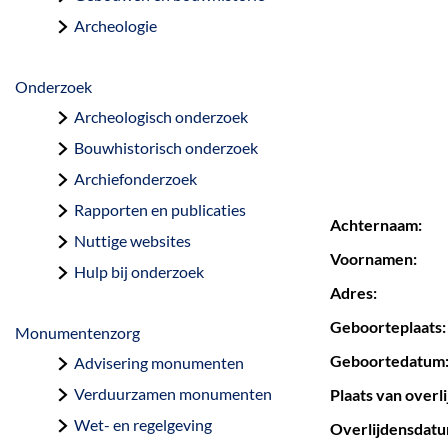
a
Archeologie
g
e
Onderzoek
Archeologisch onderzoek
Bouwhistorisch onderzoek
Archiefonderzoek
Rapporten en publicaties
Achternaam:
Nuttige websites
Voornamen:
Hulp bij onderzoek
Adres:
Geboorteplaats:
Monumentenzorg
Geboortedatum
Advisering monumenten
Verduurzamen monumenten
Plaats van overli
Wet- en regelgeving
Overlijdensdatum