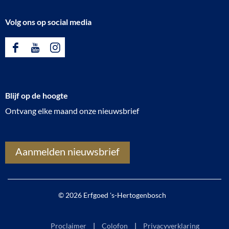
Volg ons op social media
F
Y
I
a
o
n
c
u
s
Blijf op de hoogte
e
T
t
Ontvang elke maand onze nieuwsbrief
b
u
a
o
b
g
o
e
r
Aanmelden nieuwsbrief
k
E
a
E
r
m
r
f
E
© 2026 Erfgoed 's-Hertogenbosch
f
g
r
g
o
f
Proclaimer
Colofon
Privacyverklaring