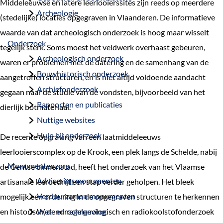
Middeleeuwse en latere leerlooierssites zijn reeds op meerdere
a
Archeologie
(stedelijke) locaties opgegraven in Vlaanderen. De informatieve
g
waarde van dat archeologisch onderzoek is hoog maar wisselt
e
Onderzoek
tegelijk sterk. Soms moest het veldwerk overhaast gebeuren,
Archeologisch onderzoek
waren er problemen met de datering en de samenhang van de
Bouwhistorisch onderzoek
aangetroffen structuren, en is niet altijd voldoende aandacht
Archiefonderzoek
gegaan naar de studie van de vondsten, bijvoorbeeld van het
Rapporten en publicaties
dierlijk botmateriaal.
Nuttige websites
Hulp bij onderzoek
De recente opgraving van een laatmiddeleeuws
leerlooierscomplex op de Krook, een plek langs de Schelde, nabij
Monumentenzorg
de Gentse binnenstad, heeft het onderzoek van het Vlaamse
Advisering monumenten
artisanale leerbedrijf een stap verder geholpen. Het bleek
Verduurzamen monumenten
mogelijk een ordening in de opgegraven structuren te herkennen
en historisch, dendrochronologisch en radiokoolstofonderzoek
Wet- en regelgeving