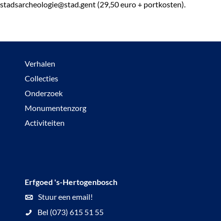
stadsarcheologie@stad.gent (29,50 euro + portkosten).
e
k
e
n
Verhalen
Collecties
Onderzoek
Monumentenzorg
Activiteiten
Erfgoed 's-Hertogenbosch
Stuur een email!
Bel (073) 615 51 55