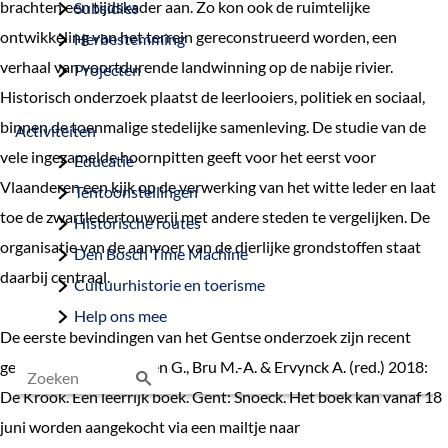
brachten een tijdskader aan. Zo kon ook de ruimtelijke
Subsidies
ontwikkeling van het terrein gereconstrueerd worden, een
Herbestemming
verhaal van voortdurende landwinning op de nabije rivier.
Projecten
Historisch onderzoek plaatst de leerlooiers, politiek en sociaal,
binnen de toenmalige stedelijke samenleving. De studie van de
Activiteiten
vele ingezamelde hoornpitten geeft voor het eerst voor
Educatie
Vlaanderen een kijk op de verwerking van het witte leder en laat
Tentoonstellingen
toe de zwartledertouwerij met andere steden te vergelijken. De
Historische routes
organisatie van de aanvoer van de dierlijke grondstoffen staat
Den Bosch Time Machine
daarbij centraal.
Cultuurhistorie en toerisme
Help ons mee
De eerste bevindingen van het Gentse onderzoek zijn recent
gebundeld in: Vermeiren G., Bru M.-A. & Ervynck A. (red.) 2018:
De Krook. Een leerrijk boek. Gent: Snoeck. Het boek kan vanaf 18
Z
juni worden aangekocht via een mailtje naar
o