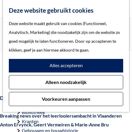
Z
Deze website gebruikt cookies
o
M
G
Deze website maakt gebruik van cookies (Functioneel,
Home
Landing
Leercongres 24 en 25 mei 2018
e
e
a
Home
Analytisch, Marketing) die noodzakelijk zijn om de website zo
Programma 25 mei: Algemene Studiedag
k
n
n
Verhalen
goed mogelijk te laten functioneren. Door op accepteren te
Archeologisch onderzoek naar leerlooierijen in Gent
e
u
a
Thema
klikken, geef je aan hiermee akkoord te gaan.
n
a
Soort object
Archeologisch onderzoek
Alles accepteren
r
d
naar leerlooierijen in Gent
Collecties
Alleen noodzakelijk
e
Personen
h
Beeld en geluid
De laatmiddeleeuwse huidenvetters van Gent.
Voorkeuren aanpassen
o
Archieven
m
Bibliotheek
Breaking news over het leerlooiersambacht in Vlaanderen
e
Kranten
Anton Ervynck, Geert Vermeiren & Marie-Anne Bru
p
Gebouwen en bouwhistorie