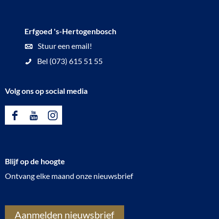
Erfgoed 's-Hertogenbosch
Stuur een email!
Bel (073) 615 51 55
Volg ons op social media
F
Y
I
a
o
n
c
u
s
Blijf op de hoogte
e
T
t
Ontvang elke maand onze nieuwsbrief
b
u
a
o
b
g
o
e
r
Aanmelden nieuwsbrief