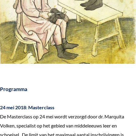
e
k
e
n
Programma
24 mei 2018: Masterclass
De Masterclass op 24 mei wordt verzorgd door dr. Marquita
Volken, specialist op het gebied van middeleeuws leer en
schoeisel. De limit van het maximaal aantal inschrijvingen is