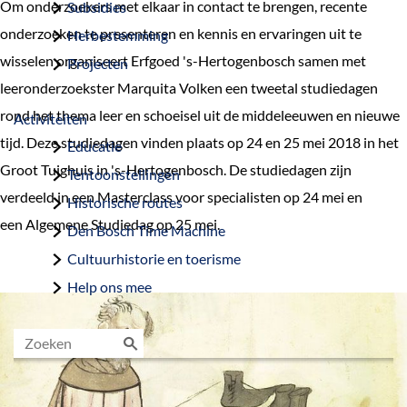
Om onderzoekers met elkaar in contact te brengen, recente
Subsidies
onderzoeken te presenteren en kennis en ervaringen uit te
Herbestemming
wisselen organiseert Erfgoed 's-Hertogenbosch samen met
Projecten
leeronderzoekster Marquita Volken een tweetal studiedagen
rond het thema leer en schoeisel uit de middeleeuwen en nieuwe
Activiteiten
tijd. Deze studiedagen vinden plaats op 24 en 25 mei 2018 in het
Educatie
Groot Tuighuis in 's-Hertogenbosch. De studiedagen zijn
Tentoonstellingen
verdeeld in een Masterclass voor specialisten op 24 mei en
Historische routes
een Algemene Studiedag op 25 mei.
Den Bosch Time Machine
Cultuurhistorie en toerisme
Help ons mee
Z
o