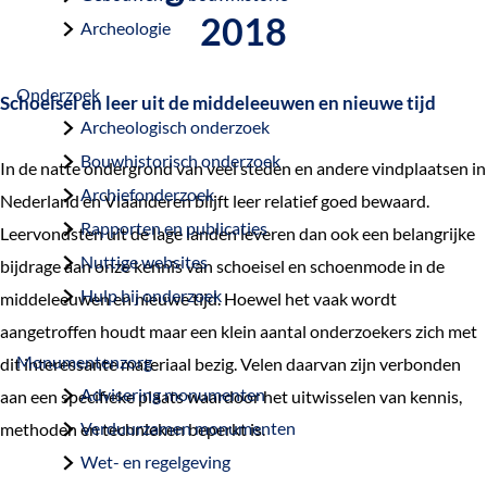
a
2018
Archeologie
g
e
Onderzoek
Schoeisel en leer uit de middeleeuwen en nieuwe tijd
Archeologisch onderzoek
Bouwhistorisch onderzoek
In de natte ondergrond van veel steden en andere vindplaatsen in
Archiefonderzoek
Nederland en Vlaanderen blijft leer relatief goed bewaard.
Rapporten en publicaties
Leervondsten uit de lage landen leveren dan ook een belangrijke
Nuttige websites
bijdrage aan onze kennis van schoeisel en schoenmode in de
Hulp bij onderzoek
middeleeuwen en nieuwe tijd. Hoewel het vaak wordt
aangetroffen houdt maar een klein aantal onderzoekers zich met
Monumentenzorg
dit interessante materiaal bezig. Velen daarvan zijn verbonden
Advisering monumenten
aan een specifieke plaats waardoor het uitwisselen van kennis,
Verduurzamen monumenten
methoden en technieken beperkt is.
Wet- en regelgeving