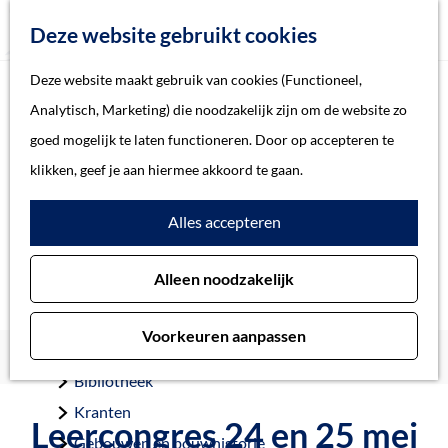
Z
Deze website gebruikt cookies
o
M
G
Deze website maakt gebruik van cookies (Functioneel,
e
e
a
Home
Analytisch, Marketing) die noodzakelijk zijn om de website zo
k
n
n
Verhalen
goed mogelijk te laten functioneren. Door op accepteren te
e
u
a
Thema
klikken, geef je aan hiermee akkoord te gaan.
n
a
Soort object
Alles accepteren
r
d
Collecties
Alleen noodzakelijk
e
Personen
h
Beeld en geluid
Voorkeuren aanpassen
o
Archieven
Home
Landing
Leercongres 24 en 25 mei 2018
m
Bibliotheek
e
Kranten
Leercongres 24 en 25 mei
p
Gebouwen en bouwhistorie