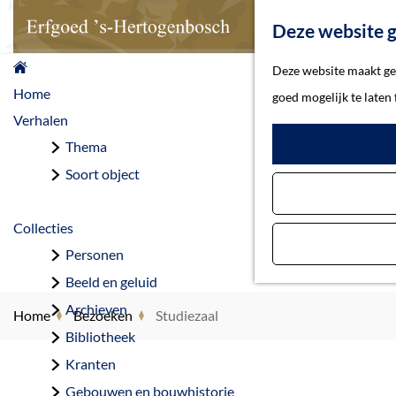
Deze website g
G
Deze website maakt geb
a
Home
goed mogelijk te laten
n
Verhalen
a
Thema
a
Soort object
r
d
Collecties
e
Personen
h
Beeld en geluid
o
Archieven
Home
Bezoeken
Studiezaal
m
Bibliotheek
e
Kranten
p
Gebouwen en bouwhistorie