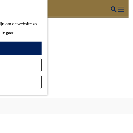
Z
o
M
ijn om de website zo
e
e
 te gaan.
k
n
e
u
n