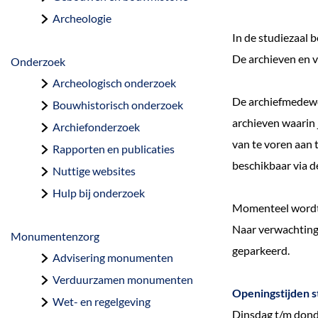
a
Archeologie
g
In de studiezaal 
e
De archieven en v
Onderzoek
Archeologisch onderzoek
De archiefmedewer
Bouwhistorisch onderzoek
archieven waarin j
Archiefonderzoek
van te voren aan 
Rapporten en publicaties
beschikbaar via de
Nuttige websites
Hulp bij onderzoek
Momenteel wordt 
Naar verwachting 
Monumentenzorg
geparkeerd.
Advisering monumenten
Verduurzamen monumenten
Openingstijden s
Wet- en regelgeving
Dinsdag t/m don