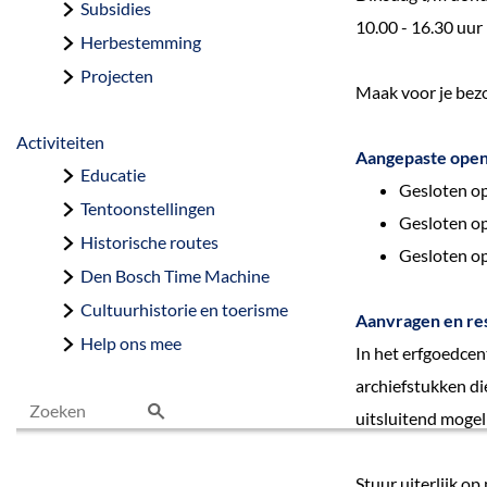
Subsidies
10.00 - 16.30 uur
Herbestemming
Projecten
Maak voor je bezo
Activiteiten
Aangepaste open
Educatie
Gesloten op
Tentoonstellingen
Gesloten op
Historische routes
Gesloten op
Den Bosch Time Machine
Cultuurhistorie en toerisme
Aanvragen en re
Help ons mee
In het erfgoedcen
archiefstukken die
uitsluitend mogel
Z
o
Stuur uiterlijk o