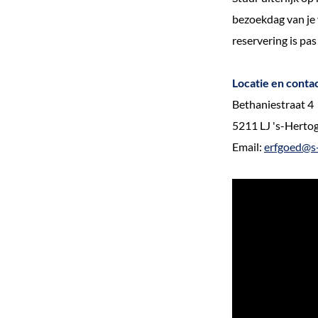
e
bezoekdag van je 
k
reservering is pas
e
n
Locatie en conta
Bethaniestraat 4
5211 LJ 's-Hert
Email:
erfgoed@s