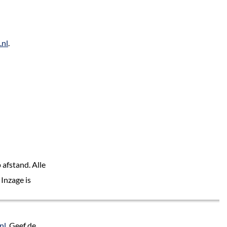
.nl
.
afstand. Alle
 Inzage is
nl
. Geef de