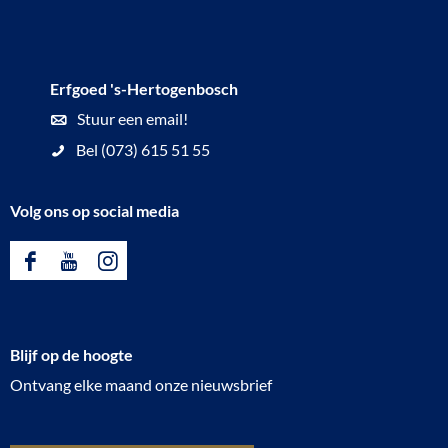
Erfgoed 's-Hertogenbosch
Stuur een email!
Bel (073) 615 51 55
Volg ons op social media
F
Y
I
a
o
n
c
u
s
Blijf op de hoogte
e
T
t
Ontvang elke maand onze nieuwsbrief
b
u
a
o
b
g