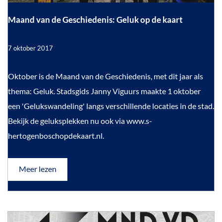
g
m
c
i
g
h
W
n
Maand van de Geschiedenis: Geluk op de kaart
g
e
a
W
n
t
a
7 oktober 2017
t
b
e
e
r
o
r
M
Oktober is de Maand van de Geschiedenis, met dit jaar als
t
s
t
o
a
thema: Geluk. Stadsgids Janny Viguurs maakte 1 oktober
r
c
o
a
een 'Gelukswandeling' langs verschillende locaties in de stad.
e
n
h
r
n
Bekijk de geluksplekken nu ook via www.s-
H
e
i
d
hertogenboschopdekaart.nl.
n
n
v
t
h
H
a
o
Meer lezen
a
v
i
m
n
e
e
n
d
r
r
M
e
t
e
a
i
a