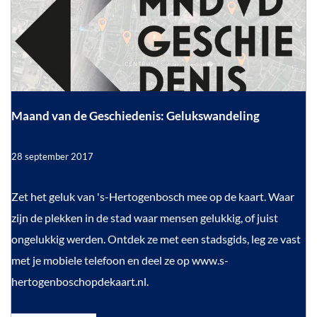
h
n
G
n
d
a
e
d
e
v
m
s
a
n
e
c
d
r
h
e
G
e
i
e
Maand van de Geschiedenis: Gelukswandeling
s
i
e
c
n
d
h
28 september 2017
i
d
e
e
d
e
n
M
Zet het geluk van 's-Hertogenbosch mee op de kaart. Waar
e
i
n
a
zijn de plekken in de stad waar mensen gelukkig, of juist
i
s
a
ongelukkig werden. Ontdek ze met een stadsgids, leg ze vast
s
:
:
n
met je mobiele telefoon en deel ze op www.s-
G
G
e
d
hertogenboschopdekaart.nl.
l
e
v
u