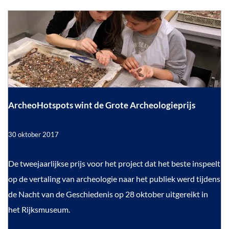
R
n
o
r
e
p
s
i
a
4
t
n
s
t
a
o
u
o
v
i
r
e
a
p
e
m
t
b
4
a
i
e
e
n
r
a
a
ArcheoHotspots wint de Grote Archeologieprijs
a
o
n
n
v
h
h
30 oktober 2017
i
e
i
s
t
m
s
A
De tweejaarlijkse prijs voor het project dat het beste inspeelt
o
b
t
r
r
op de vertaling van archeologie naar het publiek werd tijdens
i
e
o
c
de Nacht van de Geschiedenis op 28 oktober uitgereikt in
s
c
r
r
h
het Rijksmuseum.
h
i
e
e