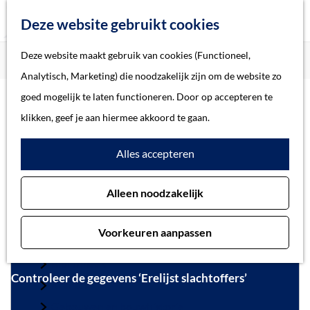
Z
Deze website gebruikt cookies
o
M
G
Deze website maakt gebruik van cookies (Functioneel,
Home
Actueel
e
e
a
Home
Analytisch, Marketing) die noodzakelijk zijn om de website zo
k
n
n
Verhalen
goed mogelijk te laten functioneren. Door op accepteren te
e
u
Actueel
a
Thema
klikken, geef je aan hiermee akkoord te gaan.
n
a
Soort object
Alles accepteren
r
d
Collecties
Alleen noodzakelijk
e
Personen
h
Beeld en geluid
Voorkeuren aanpassen
o
Archieven
m
Bibliotheek
Controleer de gegevens ‘Erelijst slachtoffers’
e
Kranten
p
Gebouwen en bouwhistorie