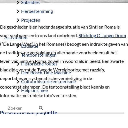
Subsidies
Herbestemming
Projecten
De geschiedenis en hedendaagse situatie van Sinti en Roma is
voor veel mensen in ons land onbekend.
Stichting O Lungo Drom
Activiteiten
(“De Lange Weg”, in het Romanes) beoogt een indruk te geven van
Educatie
de tradities, de vervolging en allerhande voorbeelden uit het
Tentoonstellingen
leven van Sinti en Roma, zowel in woord als in beeld. Een zwarte
Historische routes
bladzijde vormt de Tweede Wereldoorlog met razzia’s,
Den Bosch Time Machine
deportaties en systematische vernietiging in de
Cultuurhistorie en toerisme
concentratiekampen. De tentoonstelling biedt kennis en
Help ons mee
informatie met unieke foto’s en teksten.
Presentatie van plaquette
Z
o