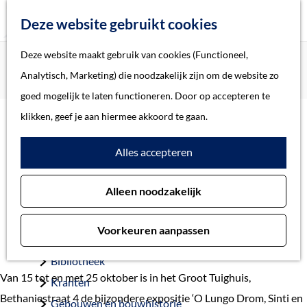
Z
Deze website gebruikt cookies
o
M
G
Deze website maakt gebruik van cookies (Functioneel,
Home
Actueel
e
e
a
Home
Analytisch, Marketing) die noodzakelijk zijn om de website zo
Tentoonstelling over Sinti en Roma in het Groot Tuighuis
k
n
n
Verhalen
goed mogelijk te laten functioneren. Door op accepteren te
e
u
a
Thema
klikken, geef je aan hiermee akkoord te gaan.
n
Tentoonstelling over Sinti
a
Soort object
Alles accepteren
r
en Roma in het Groot
d
Collecties
Tuighuis
Alleen noodzakelijk
e
Personen
h
7 oktober 2019
Beeld en geluid
Voorkeuren aanpassen
o
Archieven
m
Bibliotheek
e
Van 15 tot en met 25 oktober is in het Groot Tuighuis,
Kranten
p
Bethaniestraat 4 de bijzondere expositie ‘O Lungo Drom, Sinti en
Gebouwen en bouwhistorie