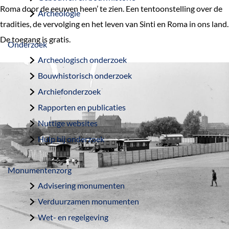
a
Roma door de eeuwen heen’ te zien. Een tentoonstelling over de
Archeologie
g
tradities, de vervolging en het leven van Sinti en Roma in ons land.
e
De toegang is gratis.
Onderzoek
Archeologisch onderzoek
Bouwhistorisch onderzoek
Archiefonderzoek
Rapporten en publicaties
Nuttige websites
Hulp bij onderzoek
Monumentenzorg
Advisering monumenten
Verduurzamen monumenten
Wet- en regelgeving