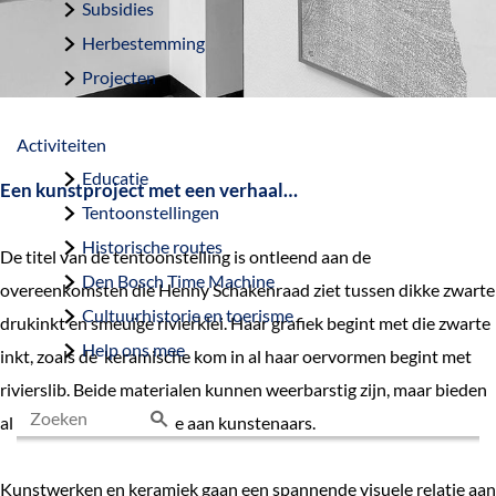
Subsidies
Herbestemming
Projecten
Activiteiten
Educatie
Een kunstproject met een verhaal…
Tentoonstellingen
Historische routes
De titel van de tentoonstelling is ontleend aan de
Den Bosch Time Machine
overeenkomsten die Henny Schakenraad ziet tussen dikke zwarte
Cultuurhistorie en toerisme
drukinkt en smeuïge rivierklei. Haar grafiek begint met die zwarte
Help ons mee
inkt, zoals de keramische kom in al haar oervormen begint met
rivierslib. Beide materialen kunnen weerbarstig zijn, maar bieden
al eeuwenlang inspiratie aan kunstenaars.
Z
o
Kunstwerken en keramiek gaan een spannende visuele relatie aan