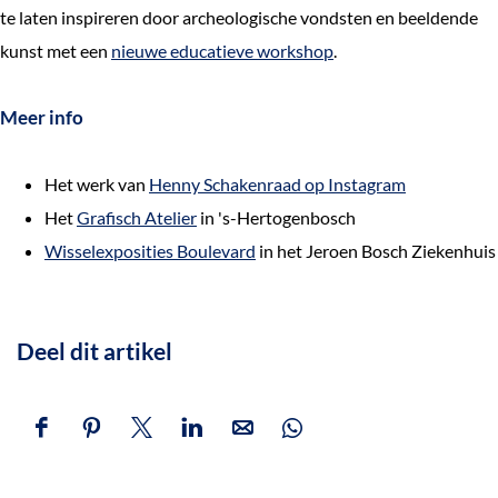
te laten inspireren door archeologische vondsten en beeldende
kunst met een
nieuwe educatieve workshop
.
Meer info
Het werk van
Henny Schakenraad op Instagram
Het
Grafisch Atelier
in 's-Hertogenbosch
Wisselexposities Boulevard
in het Jeroen Bosch Ziekenhuis
Deel dit artikel
D
D
D
D
D
D
e
e
e
e
e
e