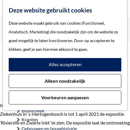
Z
Deze website gebruikt cookies
o
M
G
Deze website maakt gebruik van cookies (Functioneel,
Home
Actueel
e
e
a
Home
Analytisch, Marketing) die noodzakelijk zijn om de website zo
Kunst ontmoet archeologie op expositie
k
n
n
Verhalen
goed mogelijk te laten functioneren. Door op accepteren te
e
u
a
Thema
klikken, geef je aan hiermee akkoord te gaan.
n
Kunst ontmoet archeologie
a
Soort object
Alles accepteren
r
op expositie
d
Collecties
28 januari 2021
Alleen noodzakelijk
e
Personen
h
Beeld en geluid
Voorkeuren aanpassen
o
Archieven
In tentoonstellingsruimte ‘De Boulevard’ van het Jeroen Bosch
m
Bibliotheek
Ziekenhuis in ’s-Hertogenbosch is tot 1 april 2021 de expositie
e
Kranten
‘Rivierslib en Zwarte Inkt’ te zien. De expositie laat de ontmoeting
p
Gebouwen en bouwhistorie