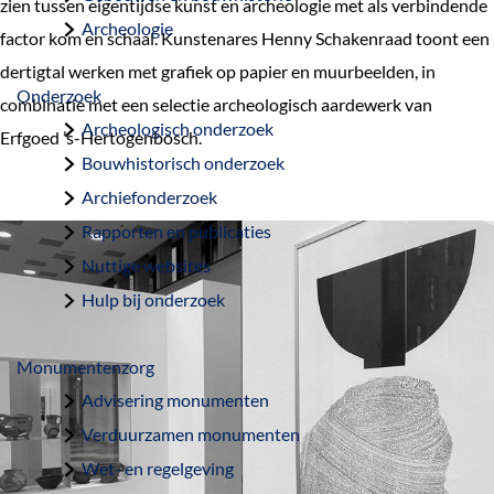
zien tussen eigentijdse kunst en archeologie met als verbindende
a
Archeologie
factor kom en schaal. Kunstenares Henny Schakenraad toont een
g
dertigtal werken met grafiek op papier en muurbeelden, in
e
Onderzoek
combinatie met een selectie archeologisch aardewerk van
Archeologisch onderzoek
Erfgoed ’s-Hertogenbosch.
Bouwhistorisch onderzoek
Archiefonderzoek
Rapporten en publicaties
Nuttige websites
Hulp bij onderzoek
Monumentenzorg
Advisering monumenten
Verduurzamen monumenten
Wet- en regelgeving