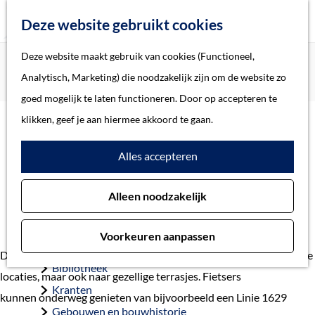
Z
Deze website gebruikt cookies
o
M
G
Deze website maakt gebruik van cookies (Functioneel,
Home
Actueel
e
e
a
Home
Analytisch, Marketing) die noodzakelijk zijn om de website zo
Horeca haakt aan bij fietsroute Linie 1629
k
n
n
Verhalen
goed mogelijk te laten functioneren. Door op accepteren te
e
u
a
Thema
klikken, geef je aan hiermee akkoord te gaan.
n
Horeca haakt aan bij
a
Soort object
Alles accepteren
r
fietsroute Linie 1629
d
Collecties
11 juni 2021
Alleen noodzakelijk
e
Personen
h
Beeld en geluid
Voorkeuren aanpassen
o
Archieven
De fietsroute van Linie 1629 brengt je niet alleen naar historische
m
Bibliotheek
locaties, maar ook naar gezellige terrasjes. Fietsers
e
Kranten
kunnen onderweg genieten van bijvoorbeeld een Linie 1629
p
Gebouwen en bouwhistorie