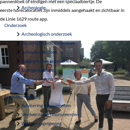
pannenkoek of eindigen met een speciaalbiertje. De
a
Archeologie
eerste horecalocaties zijn inmiddels aangehaakt en zichtbaar in
g
de Linie 1629 route app.
e
Onderzoek
Archeologisch onderzoek
Bouwhistorisch onderzoek
Archiefonderzoek
Rapporten en publicaties
Nuttige websites
Hulp bij onderzoek
Monumentenzorg
Advisering monumenten
Verduurzamen monumenten
Wet- en regelgeving