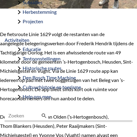
Subsidies
Herbestemming
Projecten
De fietsroute Linie 1629 volgt de restanten van de
Activiteiten
aangelegde belegeringswerken door Frederik Hendrik tijdens de
Educatie
Tachtigjarige Oorlog. Het is een afwisselende route van 49
Tentoonstellingen
kilometer door de gemeenten ’s-Hertogenbosch, Heusden, Sint-
Historische routes
Michielsgestel en Vught. Via de Linie 1629 route app kan
Den Bosch Time Machine
iedereen op pad met twee ooggetuigen van het Beleg van ’s-
Cultuurhistorie en toerisme
Hertogenbosch. De app biedt sinds kort ook ruimte voor
Help ons mee
horecaondernemers om hun aanbod te delen.
De wethouders Huib van Olden (’s‑Hertogenbosch),
Z
Thom Blankers (Heusden), Peter Raaijmakers (Sint-
o
Michielsgestel) en Yvonne Vos (Vught) namen alvast een