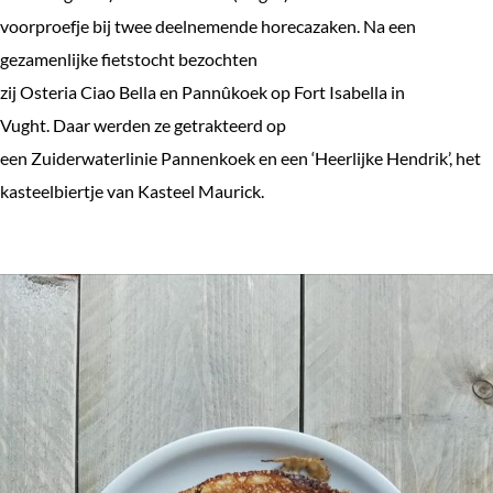
e
voorproefje bij twee deelnemende horecazaken. Na een
k
gezamenlijke fietstocht bezochten
e
zij Osteria Ciao Bella en Pannûkoek op Fort Isabella in
n
Vught. Daar werden ze getrakteerd op
een Zuiderwaterlinie Pannenkoek en een ‘Heerlijke Hendrik’, het
kasteelbiertje van Kasteel Maurick.