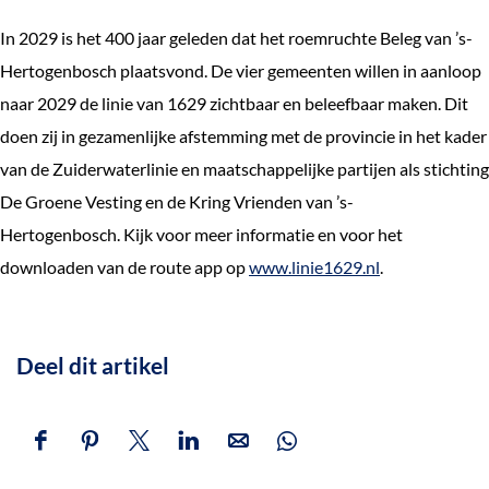
In 2029 is het 400 jaar geleden dat het roemruchte Beleg van ’s-
Hertogenbosch plaatsvond. De vier gemeenten willen in aanloop
naar 2029 de linie van 1629 zichtbaar en beleefbaar maken. Dit
doen zij in gezamenlijke afstemming met de provincie in het kader
van de Zuiderwaterlinie en maatschappelijke partijen als stichting
De Groene Vesting en de Kring Vrienden van ’s-
Hertogenbosch. Kijk voor meer informatie en voor het
downloaden van de route app op
www.linie1629.nl
.
Deel dit artikel
D
D
D
D
D
D
e
e
e
e
e
e