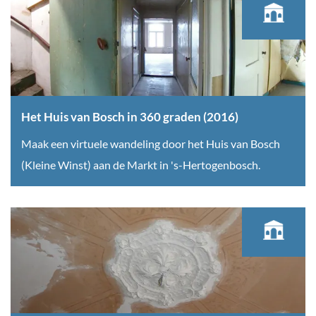
w
z
e
e
a
k
e
a
e
r
m
n
b
p
e
l
Het Huis van Bosch in 360 graden (2016)
l
a
H
Maak een virtuele wandeling door het Huis van Bosch
e
f
e
(Kleine Winst) aan de Markt in 's-Hertogenbosch.
e
o
t
f
n
H
b
d
u
a
o
i
a
n
s
r
t
v
d
a