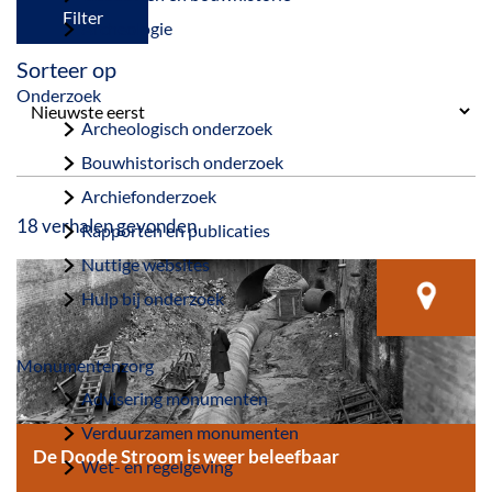
a
Filter
Archeologie
g
Sorteer op
e
Onderzoek
Archeologisch onderzoek
Bouwhistorisch onderzoek
Archiefonderzoek
18 verhalen gevonden
Rapporten en publicaties
Nuttige websites
Hulp bij onderzoek
Monumentenzorg
Advisering monumenten
Verduurzamen monumenten
De Doode Stroom is weer beleefbaar
Wet- en regelgeving