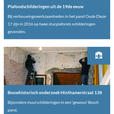
e
n
Plafondschilderingen uit de 19de eeuw
k
B
P
Bij verbouwingswerkzaamheden in het pand Oude Dieze
t
o
l
17 zijn in 2016 op twee stucplafonds schilderingen
b
s
a
gevonden.
i
c
f
j
h
o
v
i
n
e
n
d
r
3
s
b
6
c
o
0
h
u
g
i
Bouwhistorisch onderzoek Hinthamerstraat 138
w
r
l
B
Bijzondere muurschilderingen in een ‘gewoon’ Bosch
i
a
d
o
pand.
n
d