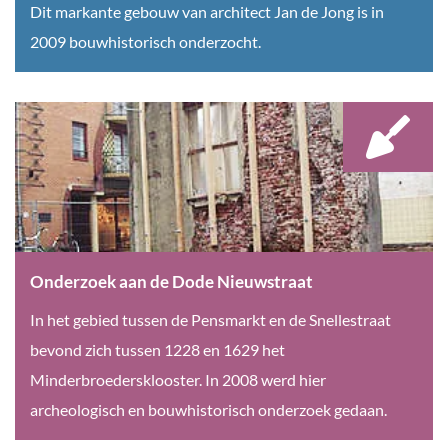
s
B
Dit markante gebouw van architect Jan de Jong is in
s
k
c
o
2009 bouwhistorisch onderzocht.
t
G
h
u
r
a
o
w
a
s
n
h
a
t
d
i
t
h
e
s
1
u
r
t
3
i
z
o
8
s
o
r
Onderzoek aan de Dode Nieuwstraat
s
e
i
O
In het gebied tussen de Pensmarkt en de Snellestraat
t
k
s
n
bevond zich tussen 1228 en 1629 het
r
F
c
d
Minderbroedersklooster. In 2008 werd hier
a
o
h
e
archeologisch en bouwhistorisch onderzoek gedaan.
a
n
o
r
t