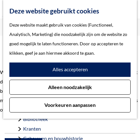
Z
Deze website gebruikt cookies
o
M
G
Deze website maakt gebruik van cookies (Functioneel,
Home
Verhalen
e
e
a
Home
Analytisch, Marketing) die noodzakelijk zijn om de website zo
k
n
n
Verhalen
goed mogelijk te laten functioneren. Door op accepteren te
e
u
Verhalen
a
Thema
klikken, geef je aan hiermee akkoord te gaan.
n
a
Soort object
Alles accepteren
r
Welkom bij de verhalen uit gemeente 's-Hertogenbosch. Ontdek
d
Collecties
de geschiedenis en het heden van 's-Hertogenbosch. Van
Alleen noodzakelijk
e
Personen
bijzondere vondst tot belangrijke gebeurtenis. En van
h
Beeld en geluid
monumentaal pand tot voorbeelden van restauraties. Heb je tips
Voorkeuren aanpassen
o
Archieven
of vragen?
Neem contact
op met onze redactie.
m
Bibliotheek
e
Kranten
p
Gebouwen en bouwhistorie