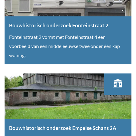
e
e
t
e
r
o
e
z
r
Bouwhistorisch onderzoek Fonteinstraat 2
u
o
i
B
Fonteinstraat 2 vormt met Fonteinstraat 4 een
w
e
s
o
voorbeeld van een middeleeuwse twee onder één kap
k
c
u
woning.
H
h
w
i
o
h
n
n
i
t
d
s
h
e
t
a
r
o
m
z
r
e
o
i
Bouwhistorisch onderzoek Empelse Schans 2A
r
e