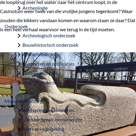
de loopbrug over het water naar het centrum loopt, in de
a
Archeologie
Casinotuin weer twee van die vrolijke jongens tegenkomt? Waar
g
zouden die kikkers vandaan komen en waarom staan ze daar? Dat
e
Onderzoek
is een heel verhaal waarvoor we terug in de tijd moeten.
Archeologisch onderzoek
Bouwhistorisch onderzoek
Archiefonderzoek
Rapporten en publicaties
Nuttige websites
Hulp bij onderzoek
Monumentenzorg
Advisering monumenten
Verduurzamen monumenten
Wet- en regelgeving