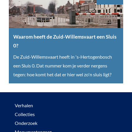
g
e
s
c
h
Waarom heeft de Zuid-Willemsvaart een Sluis
i
0?
e
W
De Zuid-Willemsvaart heeft in 's-Hertogenbosch
d
a
een Sluis 0. Dat nummer kom je verder nergens
e
a
tegen: hoe komt het dat er hier wel zo'n sluis ligt?
n
r
i
o
s
m
Verhalen
o
h
Collecties
p
e
Onderzoek
d
e
Monumentenzorg