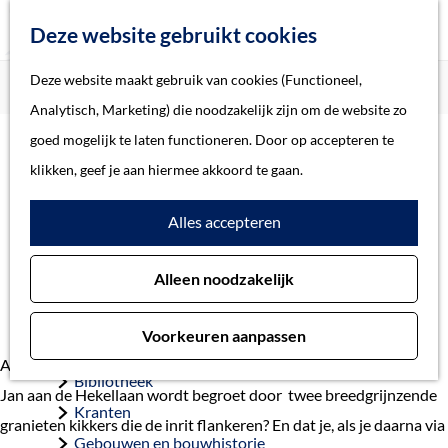
Z
Deze website gebruikt cookies
o
M
G
Deze website maakt gebruik van cookies (Functioneel,
Home
Verhalen
De kikkers van de Wilhelminabrug
e
e
a
Home
Analytisch, Marketing) die noodzakelijk zijn om de website zo
k
n
n
Verhalen
goed mogelijk te laten functioneren. Door op accepteren te
e
u
a
Thema
klikken, geef je aan hiermee akkoord te gaan.
n
De kikkers van de
a
Soort object
Alles accepteren
r
Wilhelminabrug:
d
Collecties
sporen van Hildo Krop
Alleen noodzakelijk
e
Personen
h
Beeld en geluid
Voorkeuren aanpassen
o
Archieven
Al eens opgemerkt dat je bij het inrijden van Parkeergarage St.-
m
Bibliotheek
Jan aan de Hekellaan wordt begroet door twee breedgrijnzende
e
Kranten
granieten kikkers die de inrit flankeren? En dat je, als je daarna via
p
Gebouwen en bouwhistorie