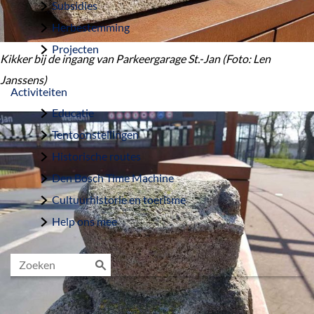
Subsidies
Herbestemming
Projecten
Kikker bij de ingang van Parkeergarage St.-Jan (Foto: Len
Janssens)
Activiteiten
Educatie
Tentoonstellingen
Historische routes
Den Bosch Time Machine
Cultuurhistorie en toerisme
Help ons mee
Z
o