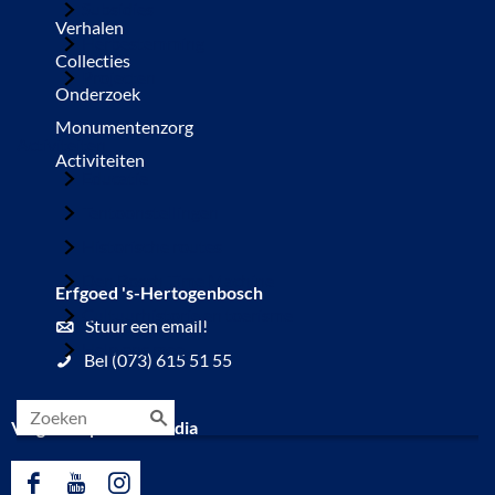
Subsidies
Verhalen
Herbestemming
Collecties
Projecten
Onderzoek
Monumentenzorg
Activiteiten
Activiteiten
Educatie
Tentoonstellingen
Historische routes
Den Bosch Time Machine
Erfgoed 's-Hertogenbosch
Cultuurhistorie en toerisme
Stuur een email!
Help ons mee
Bel (073) 615 51 55
Volg ons op social media
Z
o