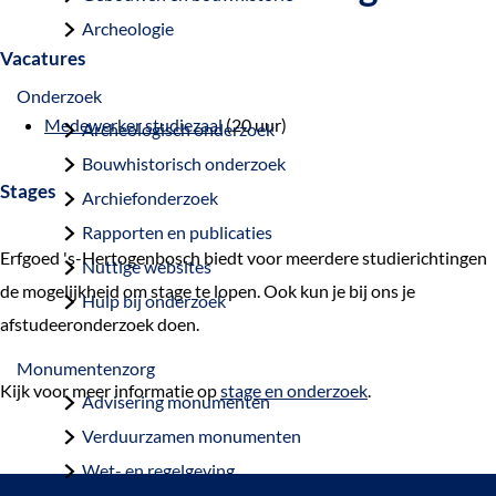
a
Archeologie
g
Vacatures
e
Onderzoek
Medewerker studiezaal
(20 uur)
Archeologisch onderzoek
Bouwhistorisch onderzoek
Stages
Archiefonderzoek
Rapporten en publicaties
Erfgoed 's-Hertogenbosch biedt voor meerdere studierichtingen
Nuttige websites
de mogelijkheid om stage te lopen. Ook kun je bij ons je
Hulp bij onderzoek
afstudeeronderzoek doen.
Monumentenzorg
Kijk voor meer informatie op
stage en onderzoek
.
Advisering monumenten
Verduurzamen monumenten
Wet- en regelgeving