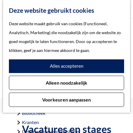
Z
Deze website gebruikt cookies
o
M
G
Deze website maakt gebruik van cookies (Functioneel,
e
e
a
Home
Analytisch, Marketing) die noodzakelijk zijn om de website zo
k
n
n
Verhalen
goed mogelijk te laten functioneren. Door op accepteren te
e
u
a
Thema
klikken, geef je aan hiermee akkoord te gaan.
n
a
Soort object
Alles accepteren
r
d
Collecties
Alleen noodzakelijk
e
Personen
h
Beeld en geluid
Voorkeuren aanpassen
o
Archieven
Home
Over ons
Vacatures en stages
m
Bibliotheek
e
Kranten
Vacatures en stages
p
Gebouwen en bouwhistorie