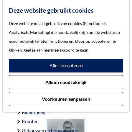
Z
Deze website gebruikt cookies
o
M
G
Deze website maakt gebruik van cookies (Functioneel,
Home
Oorlogsslachtoffers 's-Hertogenbosch
e
e
a
Home
Analytisch, Marketing) die noodzakelijk zijn om de website zo
Richt, Wilhelmus Johannes
k
n
n
Verhalen
goed mogelijk te laten functioneren. Door op accepteren te
e
u
a
Thema
klikken, geef je aan hiermee akkoord te gaan.
n
a
Soort object
Richt, Wilhelmus
Alles accepteren
r
d
Johannes
Collecties
Alleen noodzakelijk
e
Personen
h
Beeld en geluid
Voorkeuren aanpassen
o
Archieven
Engelen 1-6-1922 — Engelen 28-10-1944
m
Bibliotheek
e
Kranten
p
Gebouwen en bouwhistorie