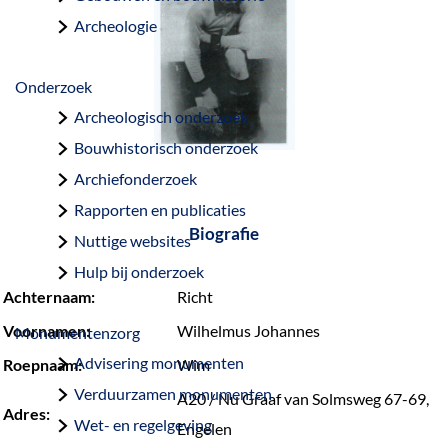
a
Archeologie
g
e
Onderzoek
Archeologisch onderzoek
Bouwhistorisch onderzoek
Archiefonderzoek
Rapporten en publicaties
Biografie
Nuttige websites
Hulp bij onderzoek
Achternaam:
Richt
Voornamen:
Wilhelmus Johannes
Monumentenzorg
Advisering monumenten
Roepnaam:
Wim
Verduurzamen monumenten
A20 / Nu Graaf van Solmsweg 67-69,
Adres:
Wet- en regelgeving
Engelen