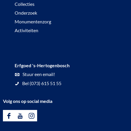
Collecties
Onderzoek
Monumentenzorg
Activiteiten
Erfgoed 's-Hertogenbosch
Stuur een email!
Bel (073) 615 51 55
Volg ons op social media
F
Y
I
a
o
n