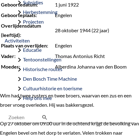
Subsidies
Geboortedatum:
1 juni 1922
Herbestemming
Geboorteplaats:
Engelen
Projecten
Overlijdensdatum
28 oktober 1944 (22 jaar)
(leeftijd):
Activiteiten
Plaats van overlijden:
Engelen
Educatie
Vader:
Thomas Antonius Richt
Tentoonstellingen
Moeder:
Alberdina Johanna van den Boom
Historische routes
Den Bosch Time Machine
Cultuurhistorie en toerisme
Wim had twee zusters en twee broers, waarvan een zus en een
Help ons mee
broer vroeg overleden. Hij was bakkersgezel.
Op 27 oktober om 09.00 uur in de ochtend krijgt de bevolking van
Z
Engelen bevel om het dorp te verlaten. Velen trokken naar
o