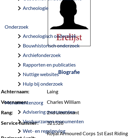
a
Archeologie
g
e
Onderzoek
Archeologisch onderzoek
Bouwhistorisch onderzoek
Archiefonderzoek
Rapporten en publicaties
Biografie
Nuttige websites
Hulp bij onderzoek
Achternaam:
Laing
Voornamen:
Charles William
Monumentenzorg
Advisering monumenten
Rang:
2nd Lieutenant
Verduurzamen monumenten
Service nummer:
321528
Wet- en regelgeving
Royal Armoured Corps 1st East Riding
Regiment / unit: