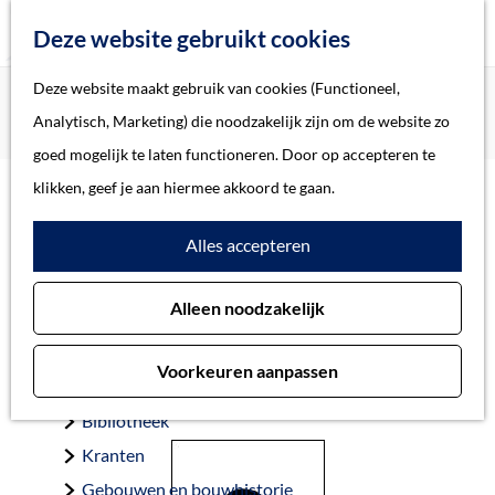
Z
Deze website gebruikt cookies
o
M
G
Deze website maakt gebruik van cookies (Functioneel,
Home
Oorlogsslachtoffers 's-Hertogenbosch
e
e
a
Home
Analytisch, Marketing) die noodzakelijk zijn om de website zo
Laing, Charles William (2nd Lt.)
k
n
n
Verhalen
goed mogelijk te laten functioneren. Door op accepteren te
e
u
a
Thema
klikken, geef je aan hiermee akkoord te gaan.
n
a
Soort object
Laing, Charles William
Alles accepteren
r
d
(2nd Lt.)
Collecties
Alleen noodzakelijk
e
Personen
h
Beeld en geluid
Voorkeuren aanpassen
o
Archieven
Gemeente ’s-Hertogenbosch 26-10-1944, 20 jaar
m
Bibliotheek
e
Kranten
p
Gebouwen en bouwhistorie