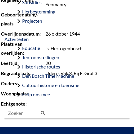
Subsidies
Yeomanry
Herbestemming
Geboortedatum/-
Projecten
plaats
Overlijdensdatum:
26 oktober 1944
Activiteiten
Plaats van
Educatie
's-Hertogenbosch
overlijden:
Tentoonstellingen
Leeftijd:
20
Historische routes
Begraafplaats:
Uden - Vak 3, Rij E, Graf 3
Den Bosch Time Machine
Ouders:
Cultuurhistorie en toerisme
Woonplaats:
Help ons mee
Echtgenote:
Z
o