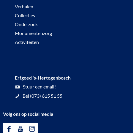
e
Verhalen
k
Collecties
e
Onderzoek
n
Monumentenzorg
Activiteiten
Erfgoed 's-Hertogenbosch
Stuur een email!
Bel (073) 615 51 55
Volg ons op social media
F
Y
I