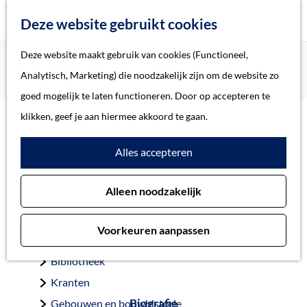
Z
Deze website gebruikt cookies
o
M
G
Deze website maakt gebruik van cookies (Functioneel,
Home
Oorlogsslachtoffers 's-Hertogenbosch
e
e
a
Home
Analytisch, Marketing) die noodzakelijk zijn om de website zo
Gros, Johannes Josephus
k
n
n
Verhalen
goed mogelijk te laten functioneren. Door op accepteren te
e
u
a
Thema
klikken, geef je aan hiermee akkoord te gaan.
n
a
Soort object
Gros, Johannes
Alles accepteren
r
d
Josephus
Collecties
Alleen noodzakelijk
e
Personen
h
Beeld en geluid
Voorkeuren aanpassen
o
Archieven
Uden 13-3-1890 — Mauthausen 29-7-1942
m
Bibliotheek
e
Kranten
p
Biografie
Gebouwen en bouwhistorie