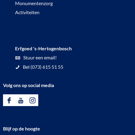
Monumentenzorg
Activiteiten
Erfgoed 's-Hertogenbosch
Stuur een email!
Bel (073) 615 51 55
Volg ons op social media
F
Y
I
a
o
n
c
u
s
Blijf op de hoogte
e
T
t