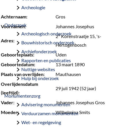
a
Archeologie
g
Achternaam:
Gros
e
Onderzoek
Voornamen:
Johannes Josephus
Archeologisch onderzoek
e
2
Korenstraatje 15, 's-
Adres:
Bouwhistorisch onderzoek
Hertogenbosch
Archiefonderzoek
Geboorteplaats:
Uden
Rapporten en publicaties
Geboortedatum:
13 maart 1890
Nuttige websites
Plaats van overlijden:
Mauthausen
Hulp bij onderzoek
Overlijdensdatum
29 juli 1942 (52 jaar)
(leeftijd):
Monumentenzorg
Vader:
Johannes Josephus Gros
Advisering monumenten
Moeder:
Wilhelmina Smits
Verduurzamen monumenten
Wet- en regelgeving