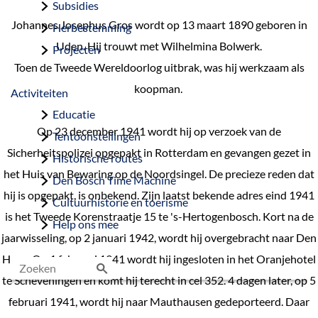
Subsidies
Johannes Josephus Gros wordt op 13 maart 1890 geboren in
Herbestemming
Uden. Hij trouwt met Wilhelmina Bolwerk.
Projecten
Toen de Tweede Wereldoorlog uitbrak, was hij werkzaam als
koopman.
Activiteiten
Educatie
Op 23 december 1941 wordt hij op verzoek van de
Tentoonstellingen
Sicherheitspolizei opgepakt in Rotterdam en gevangen gezet in
Historische routes
het Huis van Bewaring op de Noordsingel. De precieze reden dat
Den Bosch Time Machine
hij is opgepakt, is onbekend. Zijn laatst bekende adres eind 1941
Cultuurhistorie en toerisme
is het Tweede Korenstraatje 15 te 's-Hertogenbosch. Kort na de
Help ons mee
jaarwisseling, op 2 januari 1942, wordt hij overgebracht naar Den
Haag. Op 1 februari 1941 wordt hij ingesloten in het Oranjehotel
te Scheveningen en komt hij terecht in cel 352. 4 dagen later, op 5
Z
februari 1941, wordt hij naar Mauthausen gedeporteerd. Daar
o