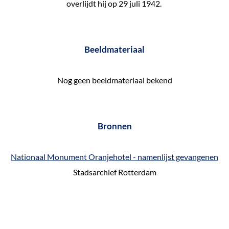
overlijdt hij op 29 juli 1942.
e
k
e
Beeldmateriaal
n
Nog geen beeldmateriaal bekend
Bronnen
Nationaal Monument Oranjehotel - namenlijst gevangenen
Stadsarchief Rotterdam