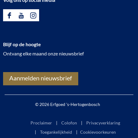
F
Y
I
a
o
n
c
u
s
Blijf op de hoogte
e
T
t
Ontvang elke maand onze nieuwsbrief
b
u
a
o
b
g
o
e
r
Aanmelden nieuwsbrief
k
E
a
E
r
m
r
f
E
© 2026 Erfgoed 's-Hertogenbosch
f
g
r
g
o
f
Proclaimer
Colofon
Privacyverklaring
o
e
g
Toegankelijkheid
|
Cookievoorkeuren