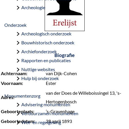
a
Archeologie
g
e
Onderzoek
Archeologisch onderzoek
Bouwhistorisch onderzoek
Archiefonderzoek
Biografie
Rapporten en publicaties
Nuttige websites
Achternaam:
van Dijk-Cohen
Hulp bij onderzoek
Voornaam:
Ester
van der Does de Willeboissingel 13, 's-
Monumentenzorg
Adres:
Hertogenbosch
Advisering monumenten
Geboorteplaats:
’s-Gravenhage
Verduurzamen monumenten
Geboortedatum:
28 april 1893
Wet- en regelgeving