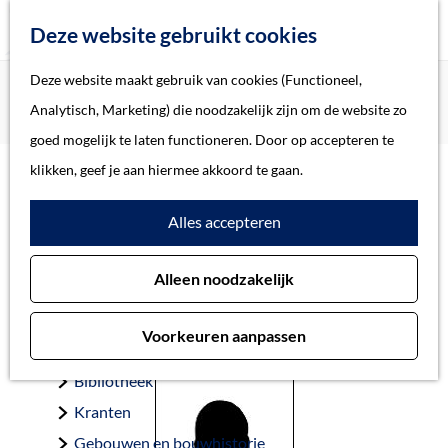
Z
Deze website gebruikt cookies
o
M
G
Deze website maakt gebruik van cookies (Functioneel,
Home
Oorlogsslachtoffers 's-Hertogenbosch
e
e
a
Home
Analytisch, Marketing) die noodzakelijk zijn om de website zo
Dijk-Cohen, Ester van
k
n
n
Verhalen
goed mogelijk te laten functioneren. Door op accepteren te
e
u
a
Thema
klikken, geef je aan hiermee akkoord te gaan.
n
a
Soort object
Dijk-Cohen, Ester van
Alles accepteren
r
d
Collecties
Alleen noodzakelijk
e
Personen
’s-Gravenhage 28-4-1893 — Sobibor 11-6-1943
h
Beeld en geluid
Voorkeuren aanpassen
o
Archieven
m
Bibliotheek
e
Kranten
p
Gebouwen en bouwhistorie