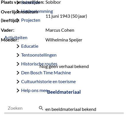
Plaats van overlijden:
Sobibor
Subsidies
Herbestemming
Overlijdensdatum
11 juni 1943 (50 jaar)
Projecten
(leeftijd):
Vader:
Marcus Cohen
Activiteiten
Moeder:
Wilhelmina Speijer
Educatie
Tentoonstellingen
Historische routes
Nog geen verhaal bekend
Den Bosch Time Machine
Cultuurhistorie en toerisme
Help ons mee
Beeldmateriaal
Nog geen beeldmateriaal bekend
Z
o