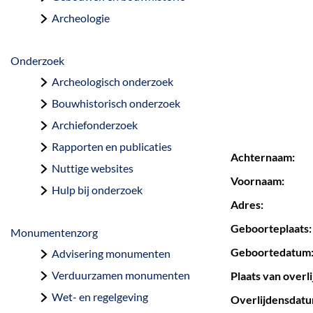
a
Archeologie
g
e
Onderzoek
Archeologisch onderzoek
Bouwhistorisch onderzoek
Archiefonderzoek
Rapporten en publicaties
Achternaam:
Nuttige websites
Voornaam:
Hulp bij onderzoek
Adres:
Geboorteplaats:
Monumentenzorg
Geboortedatum
Advisering monumenten
Verduurzamen monumenten
Plaats van overli
Wet- en regelgeving
Overlijdensdatum