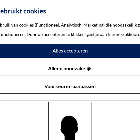
ebruikt cookies
ruik van cookies (Functioneel, Analytisch, Marketing) die noodzakelijk z
Helga
 functioneren. Door op accepteren te klikken, geef je aan hiermee akkoord
Alles accepteren
ssauer, Helga
Alleen noodzakelijk
Voorkeuren aanpassen
Hannover 27-7-1930 — Sobibor 23-7-1943