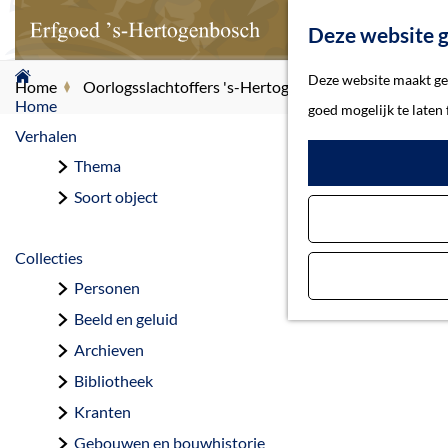
Deze website g
G
Deze website maakt geb
Home
Oorlogsslachtoffers 's-Hertogenbosch
Dessauer, 
a
Home
goed mogelijk te laten
n
Verhalen
a
Thema
De
a
Soort object
r
d
Collecties
e
Personen
h
Beeld en geluid
o
Archieven
m
Bibliotheek
e
Kranten
p
Gebouwen en bouwhistorie