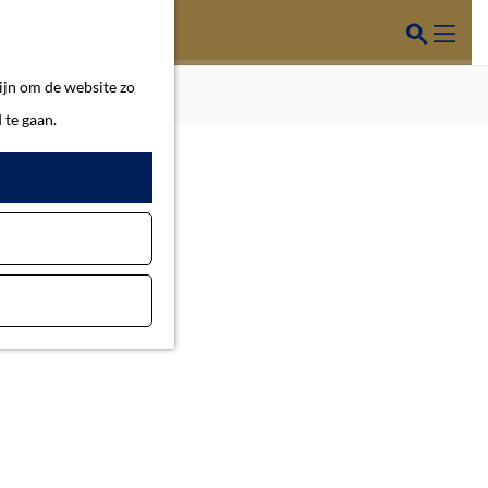
Z
o
M
ijn om de website zo
e
e
 te gaan.
k
n
e
u
n