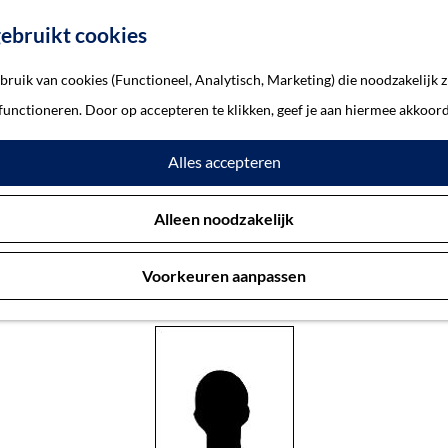
ebruikt cookies
ruik van cookies (Functioneel, Analytisch, Marketing) die noodzakelijk z
bertus Hendrik Josephus
 functioneren. Door op accepteren te klikken, geef je aan hiermee akkoord
Alles accepteren
nse, Hubertus Hendrik Josep
Alleen noodzakelijk
Voorkeuren aanpassen
’s-Hertogenbosch 15-1-1914 — ’s-Hertogenbosch 17-2-1945