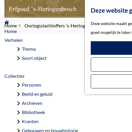
Deze website g
G
Deze website maakt geb
Home
Oorlogsslachtoffers 's-Hertogenbosch
Danse, Hu
a
Home
goed mogelijk te laten
n
Verhalen
a
Thema
Da
a
Soort object
r
d
Collecties
e
Personen
h
Beeld en geluid
o
Archieven
m
Bibliotheek
e
Kranten
p
Gebouwen en bouwhistorie