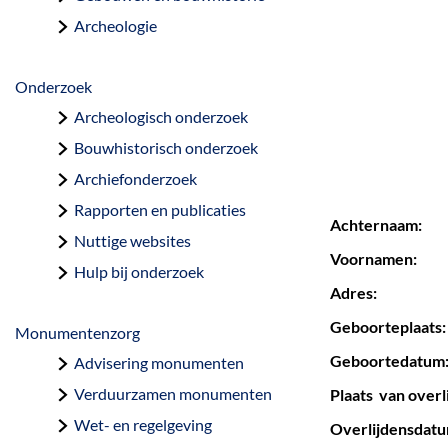
a
Archeologie
g
e
Onderzoek
Archeologisch onderzoek
Bouwhistorisch onderzoek
Archiefonderzoek
Rapporten en publicaties
Achternaam:
Nuttige websites
Voornamen:
Hulp bij onderzoek
Adres:
Geboorteplaats:
Monumentenzorg
Geboortedatum
Advisering monumenten
Verduurzamen monumenten
Plaats van overl
Wet- en regelgeving
Overlijdensdatum