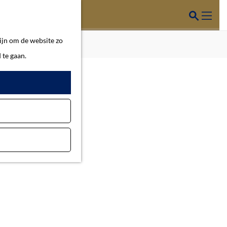
Z
o
M
ijn om de website zo
e
e
 te gaan.
k
n
e
u
n
hus