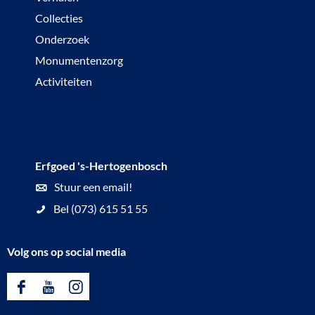
Collecties
Onderzoek
Monumentenzorg
Activiteiten
Erfgoed 's-Hertogenbosch
Stuur een email!
Bel (073) 615 51 55
Volg ons op social media
F
Y
I