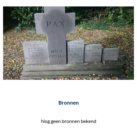
e
k
e
n
Bronnen
Nog geen bronnen bekend