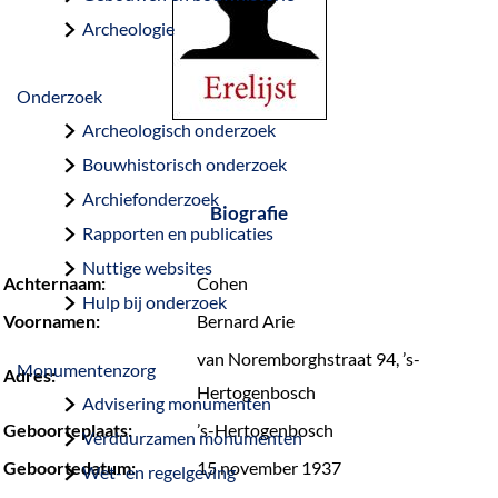
a
Archeologie
g
e
Onderzoek
Archeologisch onderzoek
Bouwhistorisch onderzoek
Archiefonderzoek
Biografie
Rapporten en publicaties
Nuttige websites
Achternaam:
Cohen
Hulp bij onderzoek
Voornamen:
Bernard Arie
van Noremborghstraat 94, ’s-
Monumentenzorg
Adres:
Hertogenbosch
Advisering monumenten
Geboorteplaats:
’s-Hertogenbosch
Verduurzamen monumenten
Geboortedatum:
15 november 1937
Wet- en regelgeving