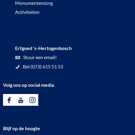
Monumentenzorg
Activiteiten
Erfgoed 's-Hertogenbosch
Stuur een email!
Bel (073) 615 51 55
Volg ons op social media
F
Y
I
a
o
n
c
u
s
Blijf op de hoogte
e
T
t