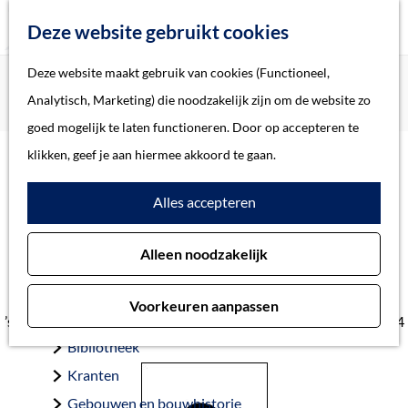
Z
Deze website gebruikt cookies
o
M
G
Deze website maakt gebruik van cookies (Functioneel,
Home
Oorlogsslachtoffers 's-Hertogenbosch
e
e
a
Home
Analytisch, Marketing) die noodzakelijk zijn om de website zo
Bers, Johannes Franciscus van
k
n
n
Verhalen
goed mogelijk te laten functioneren. Door op accepteren te
e
u
a
Thema
klikken, geef je aan hiermee akkoord te gaan.
n
a
Soort object
Bers, Johannes
Alles accepteren
r
d
Franciscus van
Collecties
Alleen noodzakelijk
e
Personen
h
Beeld en geluid
Voorkeuren aanpassen
o
Archieven
’s-Hertogenbosch 20-10-1898 — ’s-Hertogenbosch 31-10-1944
m
Bibliotheek
e
Kranten
p
Gebouwen en bouwhistorie