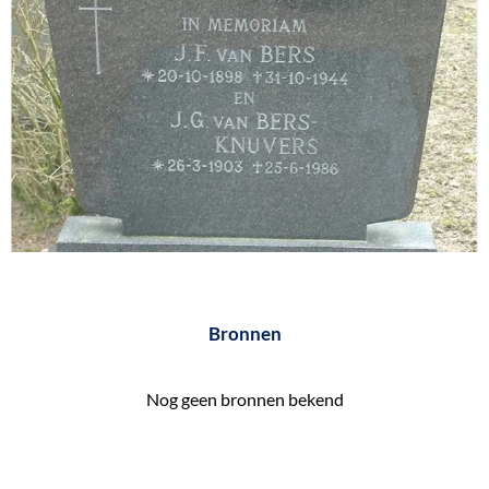
e
k
e
n
Bronnen
Nog geen bronnen bekend