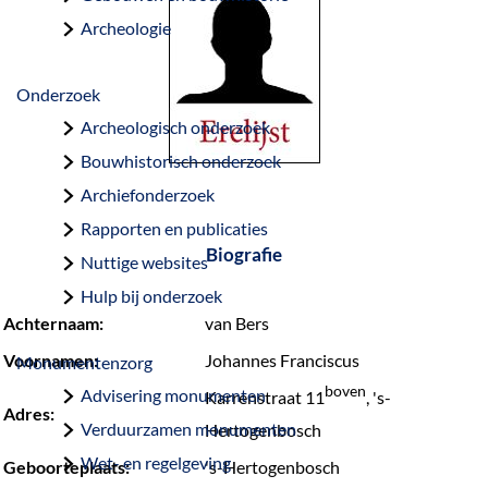
a
Archeologie
g
e
Onderzoek
Archeologisch onderzoek
Bouwhistorisch onderzoek
Archiefonderzoek
Rapporten en publicaties
Biografie
Nuttige websites
Hulp bij onderzoek
Achternaam:
van Bers
Voornamen:
Johannes Franciscus
Monumentenzorg
boven
Advisering monumenten
Karrenstraat 11
, 's-
Adres:
Verduurzamen monumenten
Hertogenbosch
Wet- en regelgeving
Geboorteplaats:
's-Hertogenbosch