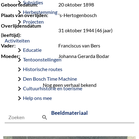
Subsidies
Geboortedatum:
20 oktober 1898
Herbestemming
Plaats van overlijden:
's-Hertogenbosch
Projecten
Overlijdensdatum
31 oktober 1944 (46 jaar)
(leeftijd):
Activiteiten
Vader:
Franciscus van Bers
Educatie
Moeder:
Johanna Gerarda Bodar
Tentoonstellingen
Historische routes
Den Bosch Time Machine
Nog geen verhaal bekend
Cultuurhistorie en toerisme
Help ons mee
Beeldmateriaal
Z
o