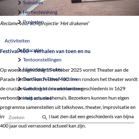
Subsidies
Herbestemming
Projecten
Reclame voor lichtprojectie 'Het drakenei'
Activiteiten
Educatie
Festival 400 – verhalen van toen en nu
Tentoonstellingen
Historische routes
Op woensdagmiddag 15 oktober 2025 vormt Theater aan de
Den Bosch Time Machine
Parade het hart van Festival 400. In en rondom het theater wordt
de cruciale wending in de vaderlandse geschiedenis in 1629
Cultuurhistorie en toerisme
verbonden met actuele thema’s. Bezoekers kunnen hun eigen
Help ons mee
programma samenstellen uit talkshows, theater, improvisatie en
interviews.
Festival 400
laat zien dat een geschiedenis van bijna
400 jaar oud verrassend actueel kan zijn.
Z
o