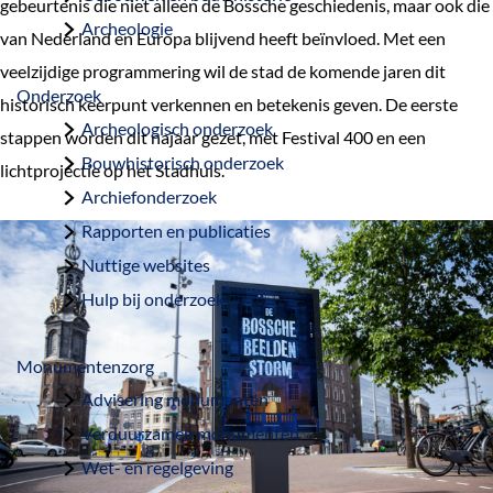
gebeurtenis die niet alleen de Bossche geschiedenis, maar ook die
a
Archeologie
van Nederland en Europa blijvend heeft beïnvloed. Met een
g
veelzijdige programmering wil de stad de komende jaren dit
e
Onderzoek
historisch keerpunt verkennen en betekenis geven. De eerste
Archeologisch onderzoek
stappen worden dit najaar gezet, met Festival 400 en een
Bouwhistorisch onderzoek
lichtprojectie op het Stadhuis.
Archiefonderzoek
Rapporten en publicaties
Nuttige websites
Hulp bij onderzoek
Monumentenzorg
Advisering monumenten
Verduurzamen monumenten
Wet- en regelgeving