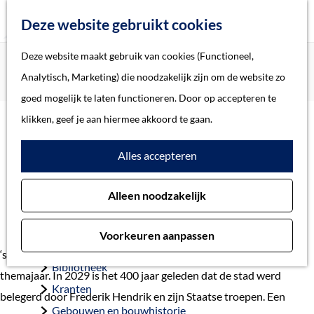
Z
Deze website gebruikt cookies
o
M
G
Deze website maakt gebruik van cookies (Functioneel,
Home
Actueel
e
e
a
Home
Analytisch, Marketing) die noodzakelijk zijn om de website zo
Start richting 2029 met Festival 400 en lichtshow
k
n
n
Verhalen
goed mogelijk te laten functioneren. Door op accepteren te
e
u
a
Thema
klikken, geef je aan hiermee akkoord te gaan.
n
Start richting 2029 met
a
Soort object
Alles accepteren
r
Festival 400 en lichtshow
d
Collecties
3 september 2025
Alleen noodzakelijk
e
Personen
h
Beeld en geluid
Voorkeuren aanpassen
o
Archieven
‘s-Hertogenbosch staat aan de vooravond van een bijzonder
m
Bibliotheek
themajaar. In 2029 is het 400 jaar geleden dat de stad werd
e
Kranten
belegerd door Frederik Hendrik en zijn Staatse troepen. Een
p
Gebouwen en bouwhistorie