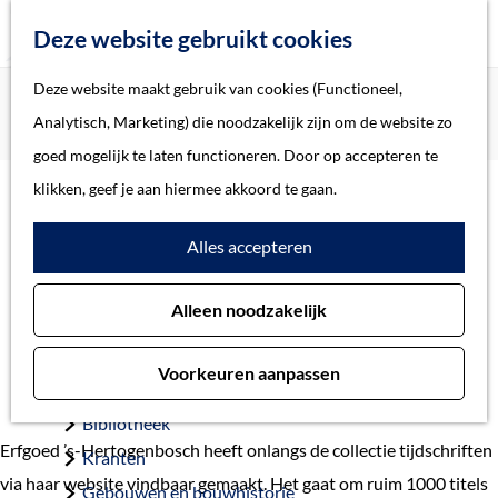
Z
Deze website gebruikt cookies
o
M
G
Deze website maakt gebruik van cookies (Functioneel,
Home
Actueel
e
e
a
Home
Analytisch, Marketing) die noodzakelijk zijn om de website zo
Ruim 1000 titels van tijdschriften online vindbaar
k
n
n
Verhalen
goed mogelijk te laten functioneren. Door op accepteren te
e
u
a
Thema
klikken, geef je aan hiermee akkoord te gaan.
n
Ruim 1000 titels van
a
Soort object
Alles accepteren
r
tijdschriften online
d
Collecties
vindbaar
Alleen noodzakelijk
e
Personen
h
29 april 2019
Beeld en geluid
Voorkeuren aanpassen
o
Archieven
m
Bibliotheek
e
Erfgoed ’s-Hertogenbosch heeft onlangs de collectie tijdschriften
Kranten
p
via haar website vindbaar gemaakt. Het gaat om ruim 1000 titels
Gebouwen en bouwhistorie