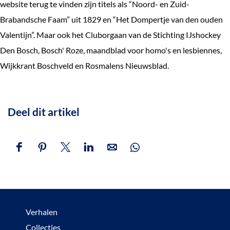
website terug te vinden zijn titels als “Noord- en Zuid-
Brabandsche Faam” uit 1829 en “Het Dompertje van den ouden
Valentijn”. Maar ook het Cluborgaan van de Stichting IJshockey
Den Bosch, Bosch' Roze, maandblad voor homo's en lesbiennes,
Wijkkrant Boschveld en Rosmalens Nieuwsblad.
Deel dit artikel
D
D
D
D
D
D
e
e
e
e
e
e
e
e
e
e
e
e
l
l
l
l
l
l
Verhalen
d
d
d
d
d
d
Collecties