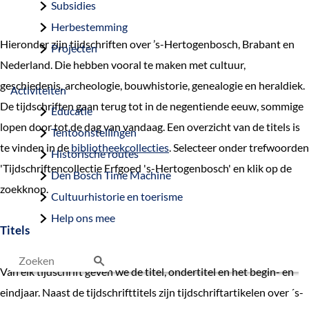
Subsidies
Herbestemming
Hieronder zijn tijdschriften over ’s-Hertogenbosch, Brabant en
Projecten
Nederland. Die hebben vooral te maken met cultuur,
geschiedenis, archeologie, bouwhistorie, genealogie en heraldiek.
Activiteiten
De tijdschriften gaan terug tot in de negentiende eeuw, sommige
Educatie
lopen door tot de dag van vandaag. Een overzicht van de titels is
Tentoonstellingen
te vinden in de
bibliotheekcollecties
. Selecteer onder trefwoorden
Historische routes
'Tijdschriftencollectie Erfgoed 's-Hertogenbosch' en klik op de
Den Bosch Time Machine
zoekknop.
Cultuurhistorie en toerisme
Help ons mee
Titels
Van elk tijdschrift geven we de titel, ondertitel en het begin- en
Z
eindjaar. Naast de tijdschrifttitels zijn tijdschriftartikelen over ´s-
o