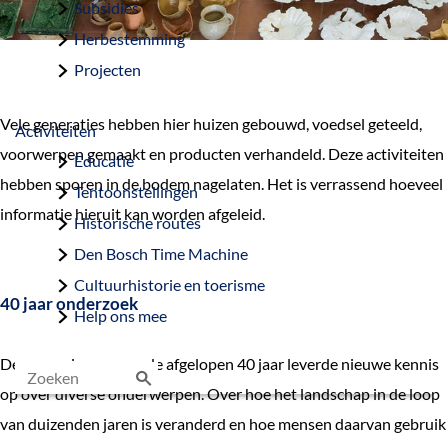
Subsidies
Herbestemming
Projecten
Vele generaties hebben hier huizen gebouwd, voedsel geteeld,
Activiteiten
voorwerpen gemaakt en producten verhandeld. Deze activiteiten
Educatie
hebben sporen in de bodem nagelaten. Het is verrassend hoeveel
Tentoonstellingen
informatie hieruit kan worden afgeleid.
Historische routes
Den Bosch Time Machine
Cultuurhistorie en toerisme
40 jaar onderzoek
Help ons mee
De opgravingen over de afgelopen 40 jaar leverde nieuwe kennis
op over diverse onderwerpen. Over hoe het landschap in de loop
Z
van duizenden jaren is veranderd en hoe mensen daarvan gebruik
o