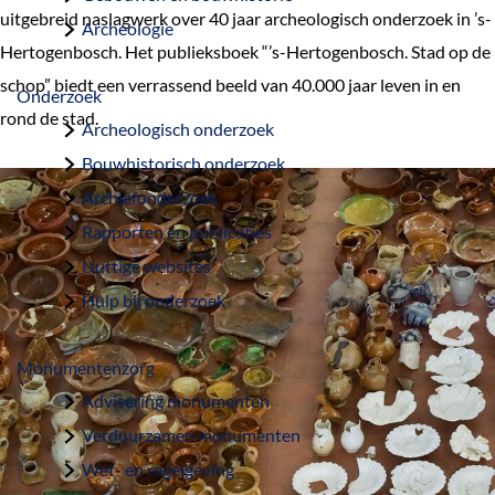
a
uitgebreid naslagwerk over 40 jaar archeologisch onderzoek in ’s-
Archeologie
g
Hertogenbosch. Het publieksboek “’s-Hertogenbosch. Stad op de
e
schop” biedt een verrassend beeld van 40.000 jaar leven in en
Onderzoek
rond de stad.
Archeologisch onderzoek
Bouwhistorisch onderzoek
Archiefonderzoek
Rapporten en publicaties
Nuttige websites
Hulp bij onderzoek
Monumentenzorg
Advisering monumenten
Verduurzamen monumenten
Wet- en regelgeving