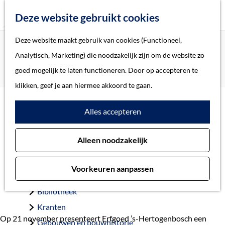
Z
Deze website gebruikt cookies
o
M
G
Deze website maakt gebruik van cookies (Functioneel,
Home
Actueel
e
e
a
Home
Analytisch, Marketing) die noodzakelijk zijn om de website zo
Publieksboek over 40 jaar archeologisch onderzoek in ’s-
k
n
n
Verhalen
goed mogelijk te laten functioneren. Door op accepteren te
Hertogenbosch
e
u
a
Thema
klikken, geef je aan hiermee akkoord te gaan.
n
a
Soort object
Publieksboek over 40 jaar
Alles accepteren
r
d
archeologisch onderzoek in
Collecties
Alleen noodzakelijk
e
Personen
’s-Hertogenbosch
h
Beeld en geluid
Voorkeuren aanpassen
o
14 november 2019
Archieven
m
Bibliotheek
e
Kranten
p
Op 21 november presenteert Erfgoed ’s-Hertogenbosch een
Gebouwen en bouwhistorie