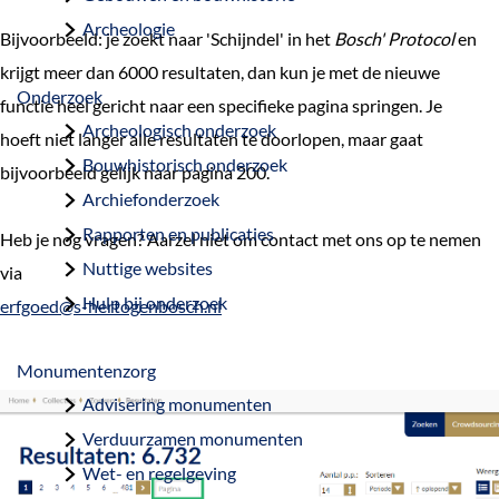
a
Archeologie
Bijvoorbeeld: je zoekt naar 'Schijndel' in het
Bosch' Protocol
en
g
krijgt meer dan 6000 resultaten, dan kun je met de nieuwe
e
Onderzoek
functie heel gericht naar een specifieke pagina springen. Je
Archeologisch onderzoek
hoeft niet langer alle resultaten te doorlopen, maar gaat
Bouwhistorisch onderzoek
bijvoorbeeld gelijk naar pagina 200.
Archiefonderzoek
Rapporten en publicaties
Heb je nog vragen? Aarzel niet om contact met ons op te nemen
Nuttige websites
via
Hulp bij onderzoek
erfgoed@s-hertogenbosch.nl
Monumentenzorg
Advisering monumenten
Verduurzamen monumenten
Wet- en regelgeving