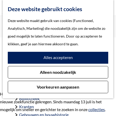
Z
Deze website gebruikt cookies
o
M
G
Deze website maakt gebruik van cookies (Functioneel,
Home
Actueel
e
e
a
Home
Analytisch, Marketing) die noodzakelijk zijn om de website zo
Nieuwe zoekfunctie Erfgoed 's-Hertogenbosch
k
n
n
Verhalen
goed mogelijk te laten functioneren. Door op accepteren te
e
u
a
Thema
klikken, geef je aan hiermee akkoord te gaan.
n
Nieuwe zoekfunctie
a
Soort object
Alles accepteren
r
Erfgoed 's-Hertogenbosch
d
Collecties
13 juli 2020
Alleen noodzakelijk
e
Personen
h
Beeld en geluid
Voorkeuren aanpassen
o
Archieven
Het digitale archief van Erfgoed 's-Hertogenbosch heeft een
m
Bibliotheek
nieuwe zoekfunctie gekregen. Sinds maandag 13 juli is het
e
Kranten
mogelijk om sneller en gerichter te zoeken in onze
collecties
.
p
Gebouwen en bouwhistorie