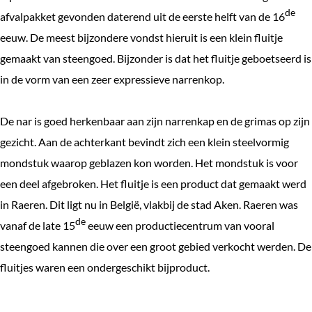
e
de
afvalpakket gevonden daterend uit de eerste helft van de 16
k
eeuw. De meest bijzondere vondst hieruit is een klein fluitje
e
gemaakt van steengoed. Bijzonder is dat het fluitje geboetseerd is
n
in de vorm van een zeer expressieve narrenkop.
De nar is goed herkenbaar aan zijn narrenkap en de grimas op zijn
gezicht. Aan de achterkant bevindt zich een klein steelvormig
mondstuk waarop geblazen kon worden. Het mondstuk is voor
een deel afgebroken. Het fluitje is een product dat gemaakt werd
in Raeren. Dit ligt nu in België, vlakbij de stad Aken. Raeren was
de
vanaf de late 15
eeuw een productiecentrum van vooral
steengoed kannen die over een groot gebied verkocht werden. De
fluitjes waren een ondergeschikt bijproduct.