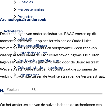
Subsidies
Herbestemming
Projecten
Archeologisch onderzoek
Activiteiten
De archeologen van onderzoeksbureau BAAC voeren op dit
Educatie
moment onderzoek uit op het terrein aan de Oude Hulst-
Tentoonstellingen
Weversplaats. Hier bevond zich oorspronkelijk een zandkop
Historische routes
de
waarop al zeker vanaf de 14
eeuw bewoning was. De huizen
Den Bosch Time Machine
lagen aan een route die gevormd werd door de Beurdsestraat,
Cultuurhistorie en toerisme
Weversplaats, Oude Hulst en de Jorisstraat die zo samen de
Help ons mee
verbinding vormde tussen de Vughterstraat en de Verwersstraat.
Narrenfluitje
Z
o
Op het achterterrein van de huizen hebben de archeologen een