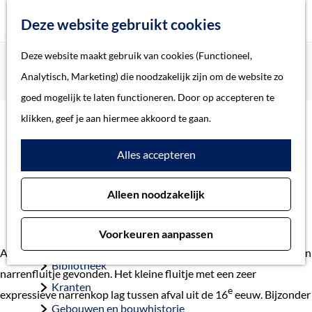
Z
Deze website gebruikt cookies
o
M
G
Deze website maakt gebruik van cookies (Functioneel,
Home
Actueel
e
e
a
Home
Analytisch, Marketing) die noodzakelijk zijn om de website zo
Narrenfluitje gevonden op het KPN-terrein
k
n
n
Verhalen
goed mogelijk te laten functioneren. Door op accepteren te
e
u
a
Thema
klikken, geef je aan hiermee akkoord te gaan.
n
Narrenfluitje gevonden op
a
Soort object
Alles accepteren
r
het KPN-terrein
d
Collecties
24 juni 2021
Alleen noodzakelijk
e
Personen
h
Beeld en geluid
Voorkeuren aanpassen
o
Archieven
Archeologen hebben in de Bossche binnenstad voor het eerst een
m
Bibliotheek
narrenfluitje gevonden. Het kleine fluitje met een zeer
e
Kranten
e
expressieve narrenkop lag tussen afval uit de 16
eeuw. Bijzonder
p
Gebouwen en bouwhistorie