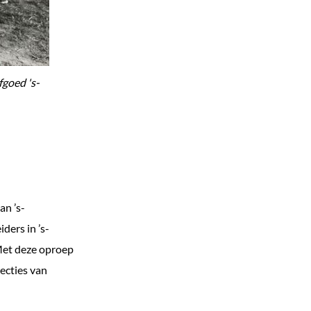
fgoed 's-
an ’s-
ders in ’s-
Met deze oproep
ecties van