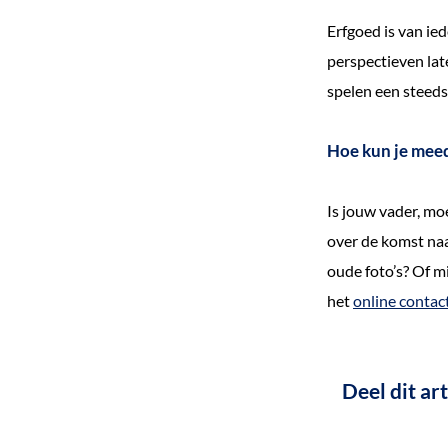
Erfgoed is van ie
perspectieven lat
spelen een steeds
Hoe kun je mee
Is jouw vader, moe
over de komst naa
oude foto’s? Of m
het
online contac
Deel dit art