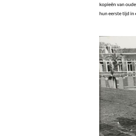
kopieën van oude 
e
hun eerste tijd in
k
e
n