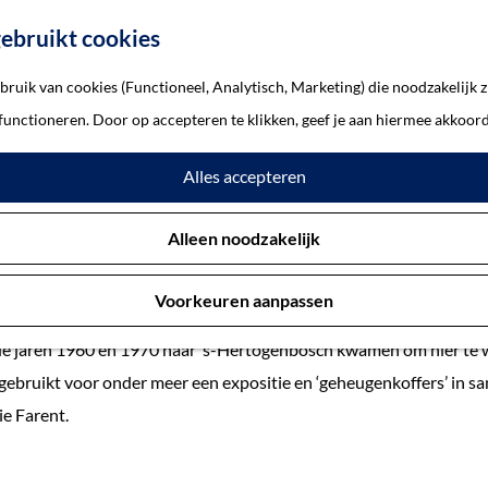
ebruikt cookies
ruik van cookies (Functioneel, Analytisch, Marketing) die noodzakelijk z
gezocht!
 functioneren. Door op accepteren te klikken, geef je aan hiermee akkoord
verhalen uit de jaren 60 en 7
Alles accepteren
7 oktober 2024
Alleen noodzakelijk
Voorkeuren aanpassen
genbosch zoekt naar verhalen van Turkse, Marokkaanse, Italiaans
 de jaren 1960 en 1970 naar ’s-Hertogenbosch kwamen om hier te 
gebruikt voor onder meer een expositie en ‘geheugenkoffers’ in 
ie Farent.