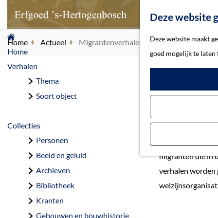
Deze website g
G
Deze website maakt geb
Home
Actueel
Migrantenverhalen uit de jaren 60 en 70 
a
Home
goed mogelijk te laten
n
Verhalen
Migranten
a
Thema
a
Soort object
r
d
Collecties
e
Personen
Erfgoed ’s-Herto
h
Beeld en geluid
migranten die in
o
Archieven
verhalen worden 
m
Bibliotheek
welzijnsorganisat
e
Kranten
p
Gebouwen en bouwhistorie