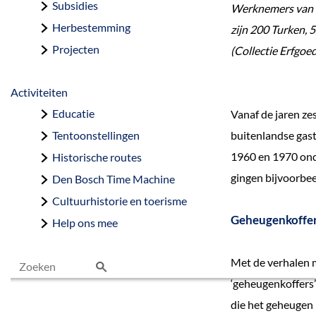
Subsidies
Werknemers van d
Herbestemming
zijn 200 Turken, 
Projecten
(Collectie Erfgoe
Activiteiten
Educatie
Vanaf de jaren ze
Tentoonstellingen
buitenlandse gast
1960 en 1970 ond
Historische routes
gingen bijvoorbee
Den Bosch Time Machine
Cultuurhistorie en toerisme
Geheugenkoffe
Help ons mee
Met de verhalen 
‘geheugenkoffers’
Z
die het geheugen
o