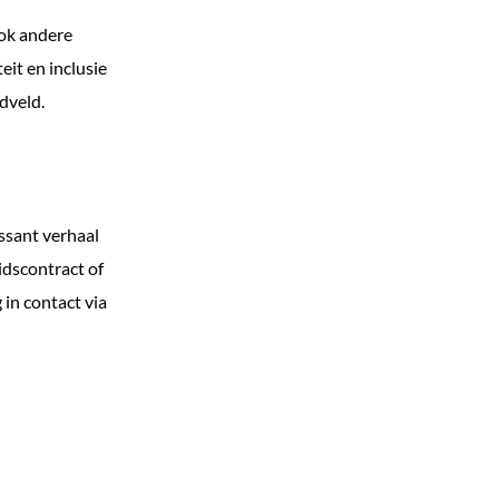
ook andere
eit en inclusie
dveld.
essant verhaal
idscontract of
in contact via