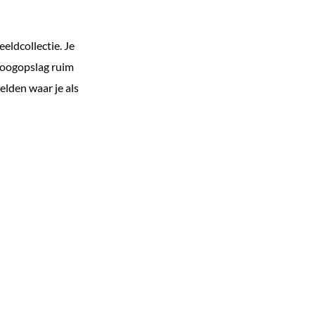
eldcollectie. Je
n oogopslag ruim
lden waar je als