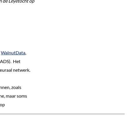
n de Leyetocht op
r
WalnutData
,
JADS). Het
euraal netwerk.
nnen, zoals
che, maar soms
 op