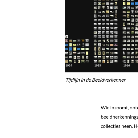
Tijdlijn in de Beeldverkenner
Wie inzoomt, ontde
beeldherkennings
collecties heen. H