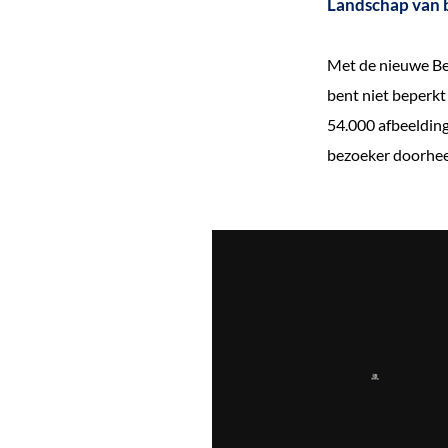
Landschap van 
e
k
Met de nieuwe Bee
e
bent niet beperkt
n
54.000 afbeeldin
bezoeker doorhee