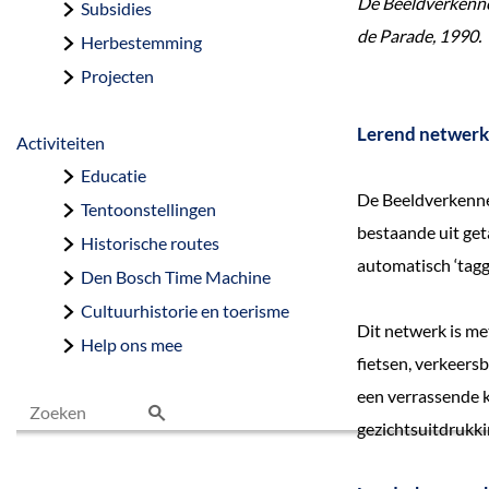
De Beeldverkenner
Subsidies
de Parade, 1990.
Herbestemming
Projecten
Lerend netwerk
Activiteiten
Educatie
De Beeldverkenne
Tentoonstellingen
bestaande uit ge
Historische routes
automatisch ‘tagg
Den Bosch Time Machine
Cultuurhistorie en toerisme
Dit netwerk is me
Help ons mee
fietsen, verkeer
een verrassende k
gezichtsuitdrukkin
Z
o