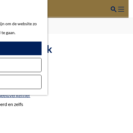
Z
o
M
ijn om de website zo
e
e
 te gaan.
k
n
e
u
he beeldbank
n
r een compleet
Beeldverkenner
erd en zelfs