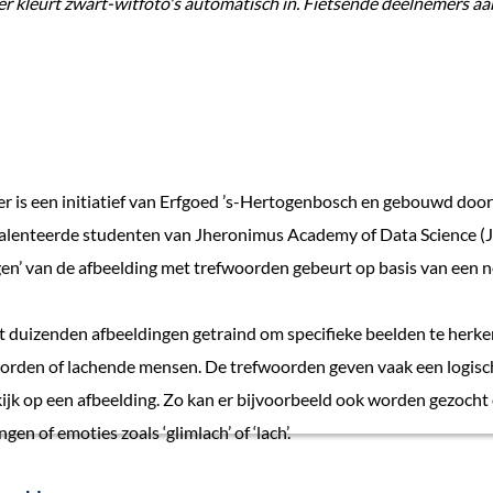
 kleurt zwart-witfoto's automatisch in. Fietsende deelnemers aa
r is een initiatief van Erfgoed ’s-Hertogenbosch en gebouwd doo
talenteerde studenten van Jheronimus Academy of Data Science (
en’ van de afbeelding met trefwoorden gebeurt op basis van een n
t duizenden afbeeldingen getraind om specifieke beelden te herke
sborden of lachende mensen. De trefwoorden geven vaak een logis
ijk op een afbeelding. Zo kan er bijvoorbeeld ook worden gezocht
gen of emoties zoals ‘glimlach’ of ‘lach’.