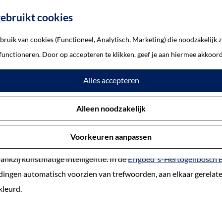
ebruikt cookies
ruik van cookies (Functioneel, Analytisch, Marketing) die noodzakelijk z
e beeldbank
 functioneren. Door op accepteren te klikken, geef je aan hiermee akkoord
 intelligentie verrijkt Bossc
Alles accepteren
26 oktober 2020
Alleen noodzakelijk
Voorkeuren aanpassen
ldbank van Erfgoed ’s-Hertogenbosch is vanaf maandag 26 oktobe
ankzij kunstmatige intelligentie. In de
Erfgoed ’s-Hertogenbosch 
ingen automatisch voorzien van trefwoorden, aan elkaar gerelate
kleurd.