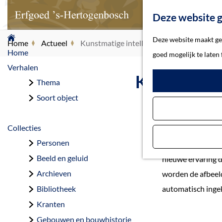
Deze website g
G
Deze website maakt geb
Home
Actueel
Kunstmatige intelligentie verrijkt Bossch
a
Home
goed mogelijk te laten
n
Verhalen
Kunstmatige
a
Thema
a
Soort object
r
d
Collecties
e
Personen
Zoeken in de bee
h
Beeld en geluid
nieuwe ervaring d
o
Archieven
worden de afbeeld
m
Bibliotheek
automatisch inge
e
Kranten
p
Gebouwen en bouwhistorie