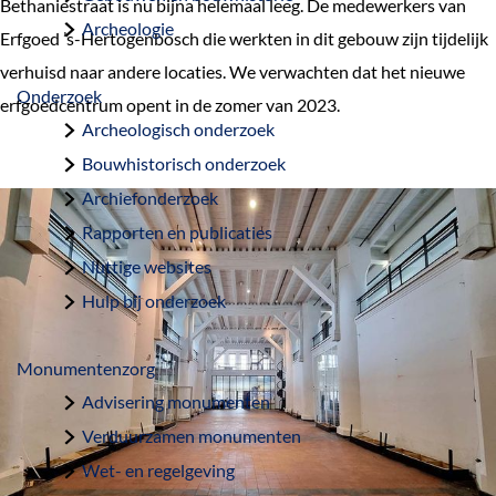
Bethaniestraat is nu bijna helemaal leeg. De medewerkers van
a
Archeologie
Erfgoed ’s-Hertogenbosch die werkten in dit gebouw zijn tijdelijk
g
verhuisd naar andere locaties. We verwachten dat het nieuwe
e
Onderzoek
erfgoedcentrum opent in de zomer van 2023.
Archeologisch onderzoek
Bouwhistorisch onderzoek
Archiefonderzoek
Rapporten en publicaties
Nuttige websites
Hulp bij onderzoek
Monumentenzorg
Advisering monumenten
Verduurzamen monumenten
Wet- en regelgeving