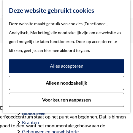
Z
Deze website gebruikt cookies
o
M
G
Deze website maakt gebruik van cookies (Functioneel,
Home
Actueel
e
e
a
Home
Analytisch, Marketing) die noodzakelijk zijn om de website zo
Groot Tuighuis is klaar voor verbouwing
k
n
n
Verhalen
goed mogelijk te laten functioneren. Door op accepteren te
e
u
a
Thema
klikken, geef je aan hiermee akkoord te gaan.
n
Groot Tuighuis is klaar voor
a
Soort object
Alles accepteren
r
verbouwing
d
Collecties
21 april 2022
Alleen noodzakelijk
e
Personen
h
Beeld en geluid
Voorkeuren aanpassen
o
Archieven
De verbouwing van het Groot Tuighuis tot modern
m
Bibliotheek
erfgoedcentrum staat op het punt van beginnen. Dat is binnen
e
Kranten
goed te zien, want het monumentale gebouw aan de
p
Gebouwen en bouwhistorie