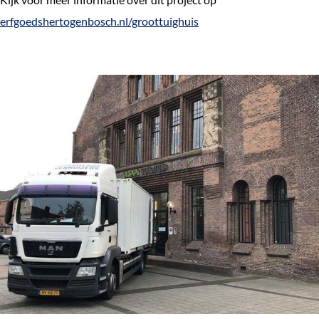
erfgoedshertogenbosch.nl/groottuighuis