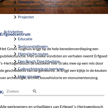
Subsidies
Herbestemming
Projecten
Activiteiten
Erfgoedcentrum
Educatie
Tentoonstellingen
Het Groot Tuighuis krijgt op de hele benedenverdieping een
Historische routes
publieksfunctie. Met unieke vondsten en verhalen neemt Erfgoed
Den Bosch Time Machine
‘s-Hertogenbosch de bezoeker hier straks mee op een reis door
Cultuurhistorie en toerisme
de geschiedenis van de gemeente. Je krijgt een kijkje in de keuken
Help ons mee
van archeologie, archief, bouwhistorie en monumentenzorg.
Kantoor en depot
Z
o
Alle werknemers en vrijwilligers van Erfgoed ’s-Hertogenbosch