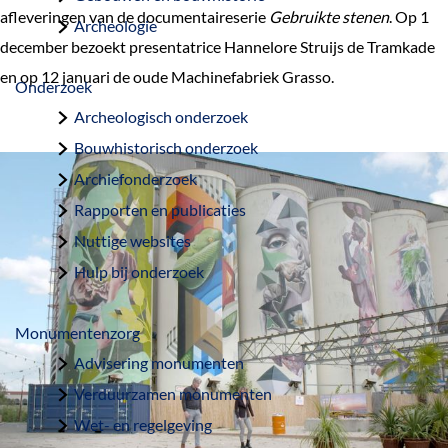
a
afleveringen van de documentaireserie
Gebruikte stenen
. Op 1
Archeologie
g
december bezoekt presentatrice Hannelore Struijs de Tramkade
e
en op 12 januari de oude Machinefabriek Grasso.
Onderzoek
Archeologisch onderzoek
Bouwhistorisch onderzoek
Archiefonderzoek
Rapporten en publicaties
Nuttige websites
Hulp bij onderzoek
Monumentenzorg
Advisering monumenten
Verduurzamen monumenten
Wet- en regelgeving