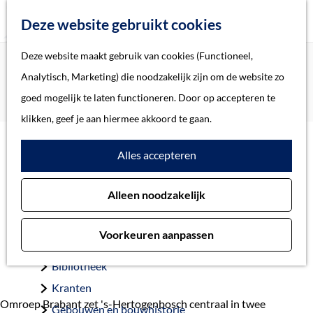
Z
Deze website gebruikt cookies
o
M
G
Deze website maakt gebruik van cookies (Functioneel,
Home
Actueel
e
e
a
Home
Analytisch, Marketing) die noodzakelijk zijn om de website zo
Documentaireserie over industrieel erfgoed van 's-
k
n
n
Verhalen
goed mogelijk te laten functioneren. Door op accepteren te
Hertogenbosch
e
u
a
Thema
klikken, geef je aan hiermee akkoord te gaan.
n
a
Soort object
Documentaireserie over
Alles accepteren
r
d
industrieel erfgoed van 's-
Collecties
Alleen noodzakelijk
e
Personen
Hertogenbosch
h
Beeld en geluid
Voorkeuren aanpassen
o
25 november 2020
Archieven
m
Bibliotheek
e
Kranten
p
Omroep Brabant zet 's-Hertogenbosch centraal in twee
Gebouwen en bouwhistorie