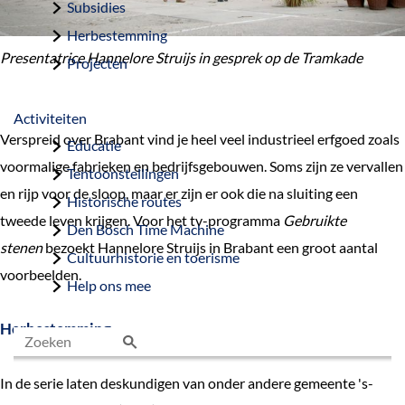
Subsidies
Herbestemming
Presentatrice Hannelore Struijs​ in gesprek
op de Tramkade
Projecten
Activiteiten
Verspreid over Brabant vind je heel veel industrieel erfgoed zoals
Educatie
voormalige fabrieken en bedrijfsgebouwen. Soms zijn ze vervallen
Tentoonstellingen
en rijp voor de sloop, maar er zijn er ook die na sluiting een
Historische routes
tweede leven krijgen. Voor het tv-programma
Gebruikte
Den Bosch Time Machine
stenen
bezoekt Hannelore Struijs in Brabant een groot aantal
Cultuurhistorie en toerisme
voorbeelden.
Help ons mee
Herbestemming
Z
In de serie laten deskundigen van onder andere gemeente 's-
o