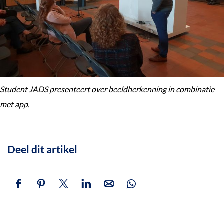
Student JADS presenteert over beeldherkenning in combinatie
met app.
Deel dit artikel
D
D
D
D
D
D
e
e
e
e
e
e
e
e
e
e
e
e