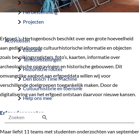
Subsidies
Herbestemming
Projecten
Erfgoed ’s-Hertogenbosch beschikt over een grote hoeveelheid
Activiteiten
aan gedigitaliseerde cultuurhistorische informatie en objecten
Educatie
zoals bevolkingsregisters, foto’s, kaarten, informatie over
Tentoonstellingen
archeologische opgravingen en historische gebouwen. Dit
Historische routes
omvangrijke aanbod aan erfgoeddata willen wij voor
Den Bosch Time Machine
verschillende doelgroepen toegankelijk maken. Door de
Cultuurhistorie en toerisme
digitalisering van het erfgoed ontstaan daarvoor nieuwe kansen.
Help ons mee
Erfgoedconcepten
Z
Maar liefst 11 teams met studenten onderzochten van september
o