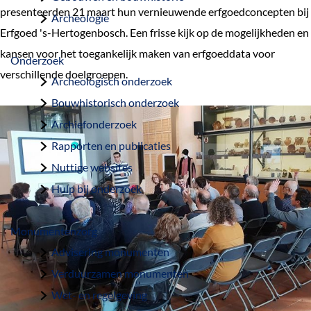
a
presenteerden 21 maart hun vernieuwende erfgoedconcepten bij
Archeologie
g
Erfgoed 's-Hertogenbosch. Een frisse kijk op de mogelijkheden en
e
kansen voor het toegankelijk maken van erfgoeddata voor
Onderzoek
verschillende doelgroepen.
Archeologisch onderzoek
Bouwhistorisch onderzoek
Archiefonderzoek
Rapporten en publicaties
Nuttige websites
Hulp bij onderzoek
Monumentenzorg
Advisering monumenten
Verduurzamen monumenten
Wet- en regelgeving