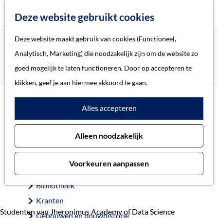
Z
Deze website gebruikt cookies
o
M
G
Deze website maakt gebruik van cookies (Functioneel,
Home
Actueel
e
e
a
Home
Analytisch, Marketing) die noodzakelijk zijn om de website zo
Data studenten presenteren nieuwe
k
n
n
Verhalen
goed mogelijk te laten functioneren. Door op accepteren te
erfgoedtoepassingen
e
u
a
Thema
klikken, geef je aan hiermee akkoord te gaan.
n
a
Soort object
Data studenten
Alles accepteren
r
d
presenteren nieuwe
Collecties
Alleen noodzakelijk
e
Personen
erfgoedtoepassingen
h
Beeld en geluid
Voorkeuren aanpassen
o
22 maart 2019
Archieven
m
Bibliotheek
e
Kranten
p
Studenten van Jheronimus Academy of Data Science
Gebouwen en bouwhistorie