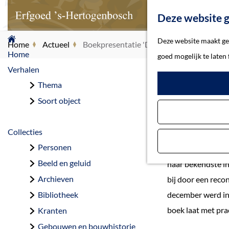
Deze website g
G
Deze website maakt geb
Home
Actueel
Boekpresentatie 'De stad van Bosch'
a
Home
goed mogelijk te laten
n
Verhalen
Boe
a
Thema
a
Soort object
r
d
Collecties
e
Personen
In 2016 stond 's-
h
Beeld en geluid
haar bekendste i
o
Archieven
bij door een reco
m
Bibliotheek
december werd in 
e
boek laat met pra
Kranten
p
Gebouwen en bouwhistorie