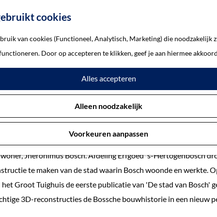
ebruikt cookies
ruik van cookies (Functioneel, Analytisch, Marketing) die noodzakelijk z
 functioneren. Door op accepteren te klikken, geef je aan hiermee akkoord
kpresentatie 'De stad van Bo
Alles accepteren
16 december 2016
Alleen noodzakelijk
Voorkeuren aanpassen
Hertogenbosch op grootse wijze stil bij de herdenking van de 500e
nwoner, Jheronimus Bosch. Afdeling Erfgoed 's-Hertogenbosch dro
nstructie te maken van de stad waarin Bosch woonde en werkte. O
het Groot Tuighuis de eerste publicatie van 'De stad van Bosch' 
chtige 3D-reconstructies de Bossche bouwhistorie in een nieuw pe