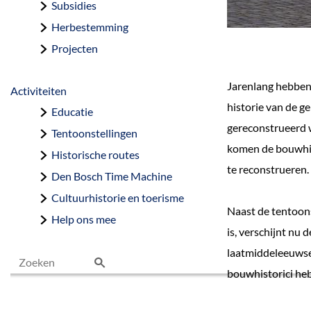
Subsidies
Herbestemming
Projecten
Jarenlang hebben
Activiteiten
historie van de g
Educatie
gereconstrueerd 
Tentoonstellingen
komen de bouwhist
Historische routes
te reconstrueren.
Den Bosch Time Machine
Cultuurhistorie en toerisme
Naast de tentoons
Help ons mee
is, verschijnt nu 
laatmiddeleeuwse 
bouwhistorici heb
Z
o