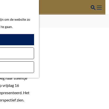
Z
o
M
ijn om de website zo
e
e
 te gaan.
k
n
e
u
sch'
n
 sterfdag van
eg haar steentje
p vrijdag 16
gepresenteerd. Het
rspectief zien.