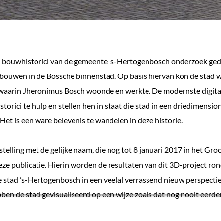
 bouwhistorici van de gemeente ’s-Hertogenbosch onderzoek ged
ebouwen in de Bossche binnenstad. Op basis hiervan kon de stad
waarin Jheronimus Bosch woonde en werkte. De modernste digita
orici te hulp en stellen hen in staat die stad in een driedimensio
 Het is een ware belevenis te wandelen in deze historie.
telling met de gelijke naam, die nog tot 8 januari 2017 in het Groo
deze publicatie. Hierin worden de resultaten van dit 3D-project ro
stad ’s-Hertogenbosch in een veelal verrassend nieuw perspectie
ben de stad gevisualiseerd op een wijze zoals dat nog nooit eerde