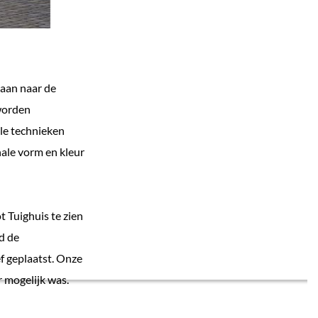
aan naar de
 worden
le technieken
nale vorm en kleur
t Tuighuis te zien
nd de
f geplaatst. Onze
r mogelijk was.