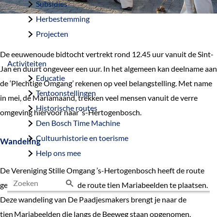
Subsidies
Herbestemming
Projecten
De eeuwenoude bidtocht vertrekt rond 12.45 uur vanuit de Sint-
Activiteiten
Jan en duurt ongeveer een uur. In het algemeen kan deelname aan
Educatie
de ‘Plechtige Omgang’ rekenen op veel belangstelling. Met name
Tentoonstellingen
in mei, de Mariamaand, trekken veel mensen vanuit de verre
Historische routes
omgeving hiervoor naar ’s-Hertogenbosch.
Den Bosch Time Machine
Cultuurhistorie en toerisme
Wandeling
Help ons mee
De Vereniging Stille Omgang ’s-Hertogenbosch heeft de route
gemarkeerd door langs de route tien Mariabeelden te plaatsen.
Z
Deze wandeling van De Paadjesmakers brengt je naar de
o
tien Mariabeelden die langs de Beeweg staan opgenomen.