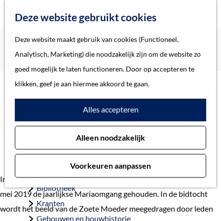
Z
Deze website gebruikt cookies
o
M
G
Deze website maakt gebruik van cookies (Functioneel,
Home
Actueel
e
e
a
Home
Analytisch, Marketing) die noodzakelijk zijn om de website zo
Bidtocht Zoete Moeder via route app
k
n
n
Verhalen
goed mogelijk te laten functioneren. Door op accepteren te
e
u
a
Thema
klikken, geef je aan hiermee akkoord te gaan.
n
Bidtocht Zoete Moeder via
a
Soort object
Alles accepteren
r
route app
d
Collecties
7 mei 2019
Alleen noodzakelijk
e
Personen
h
Beeld en geluid
Voorkeuren aanpassen
o
Archieven
In het centrum van ’s-Hertogenbosch wordt op Moederdag 12
m
Bibliotheek
mei 2019 de jaarlijkse Mariaomgang gehouden. In de bidtocht
e
Kranten
wordt het beeld van de Zoete Moeder meegedragen door leden
p
Gebouwen en bouwhistorie