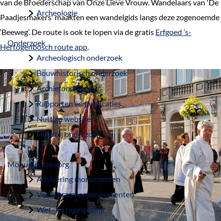
van de Broederschap van Onze Lieve Vrouw. Wandelaars van 'De
a
Archeologie
Paadjesmakers' maakten een wandelgids langs deze zogenoemde
g
‘Beeweg’. De route is ook te lopen via de gratis
Erfgoed ’s-
e
Onderzoek
Hertogenbosch route app
.
Archeologisch onderzoek
Bouwhistorisch onderzoek
Archiefonderzoek
Rapporten en publicaties
Nuttige websites
Hulp bij onderzoek
Monumentenzorg
Advisering monumenten
Verduurzamen monumenten
Wet- en regelgeving