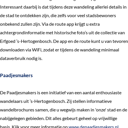
e
Interessant daarbij is dat tijdens deze wandeling allerlei details in
k
de stad te ontdekken zijn, die zelfs voor veel stadsbewoners
e
onbekend zullen zijn. Via de route app krijgt u extra
n
achtergrondinformatie met historische foto’s uit de collectie van
Erfgoed ’s-Hertogenbosch. De app en de route kunt u van tevoren
downloaden via WiFi, zodat er tijdens de wandeling minimaal
dataverbruik nodig is.
Paadjesmakers
De Paadjesmakers is een initiatief van een aantal enthousiaste
wandelaars uit ’s-Hertogenbosch. Zij stellen informatieve
wandelbrochures samen, die u wegwijs maken in 'onze' stad en de
nabijgelegen gebieden. Dit alles gebeurt geheel op vrijwillige
basis. Kijk voor meer informatie op
www.depaadjesmakers.nl
.