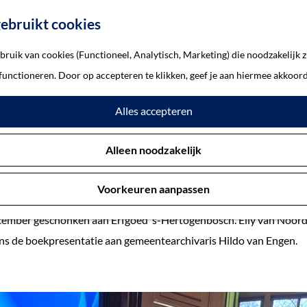
ebruikt cookies
ruik van cookies (Functioneel, Analytisch, Marketing) die noodzakelijk z
oed ’s-Hertogenbosch
 functioneren. Door op accepteren te klikken, geef je aan hiermee akkoord
oek geschonken aan Erfgoed 
Alles accepteren
16 december 2025
Alleen noodzakelijk
Voorkeuren aanpassen
rijdingsdagboek dat de basis vormt voor het boek ‘Bevrijd, maar no
cember geschonken aan Erfgoed ’s-Hertogenbosch. Elly van Noor
ns de boekpresentatie aan gemeentearchivaris Hildo van Engen.