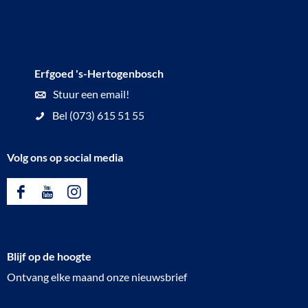
a
a
g
g
i
i
Erfgoed 's-Hertogenbosch
n
n
Stuur een email!
a
a
Bel (073) 615 51 55
o
o
p
p
Volg ons op social media
F
P
a
i
F
Y
I
c
n
a
o
n
e
t
c
u
s
b
e
Blijf op de hoogte
e
T
t
o
r
Ontvang elke maand onze nieuwsbrief
b
u
a
o
e
o
b
g
k
s