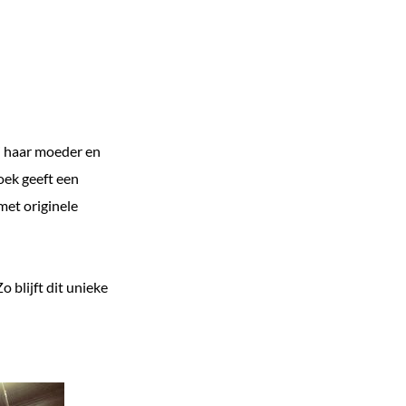
ij haar moeder en
oek geeft een
met originele
 blijft dit unieke