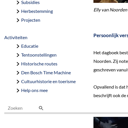
Subsidies
Elly van Noorden
Herbestemming
Projecten
Persoonlijk ver
Activiteiten
Educatie
Het dagboek besta
Tentoonstellingen
Noorden. Zij note
Historische routes
geschreven vanui
Den Bosch Time Machine
Cultuurhistorie en toerisme
Opvallend is dat 
Help ons mee
beschrijft ook de
Z
o