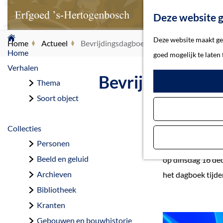
Deze website g
G
Deze website maakt geb
Home
Actueel
Bevrijdingsdagboek geschonken aan Erfg
a
Home
goed mogelijk te laten
n
Verhalen
Bevrijdingsdagb
a
Thema
a
Soort object
r
d
Collecties
e
Personen
Het originele bev
h
Beeld en geluid
op dinsdag 16 de
o
Archieven
het dagboek tijde
m
Bibliotheek
e
Kranten
p
Gebouwen en bouwhistorie