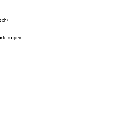
n
sch)
torium open.