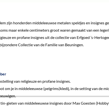
dem zijn honderden middeleeuwse metalen speldjes en insignes g
soms maar enkele centimeters groot waren gemaakt van een legeri
igieuze en profane insignes uit de collectie van Erfgoed ’s-Hertoge
 bijzondere Collectie van de Familie van Beuningen.
ober
telling van religieuze en profane insignes.
ot om je in middeleeuwse (pelgrims)kledij, in de setting van de m
reeuwigen.
in-gieten van middeleeuwse insignes door Max Goesten (Hobbyti