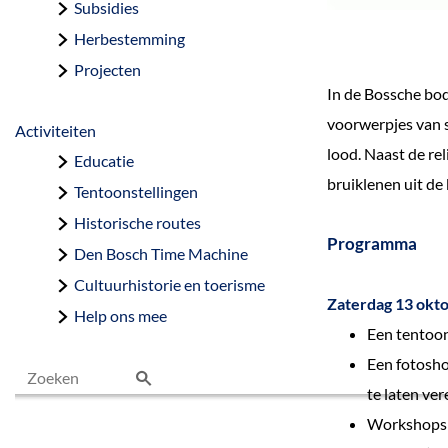
Subsidies
Herbestemming
Projecten
In de Bossche bo
voorwerpjes van 
Activiteiten
lood. Naast de rel
Educatie
bruiklenen uit de
Tentoonstellingen
Historische routes
Programma
Den Bosch Time Machine
Cultuurhistorie en toerisme
Zaterdag 13 okt
Help ons mee
Een tentoons
Een fotosho
te laten ve
Z
Workshops t
o