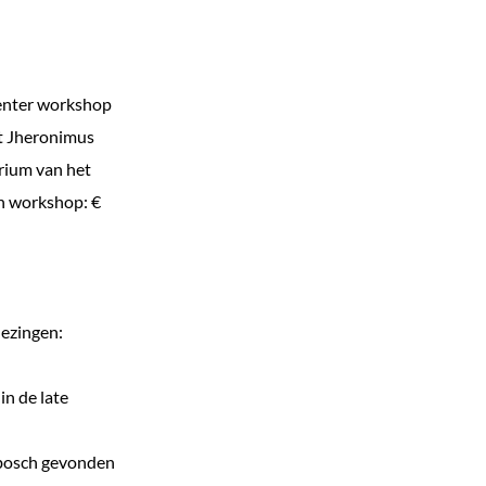
Center workshop
et Jheronimus
orium van het
n workshop: €
lezingen:
n de late
nbosch gevonden