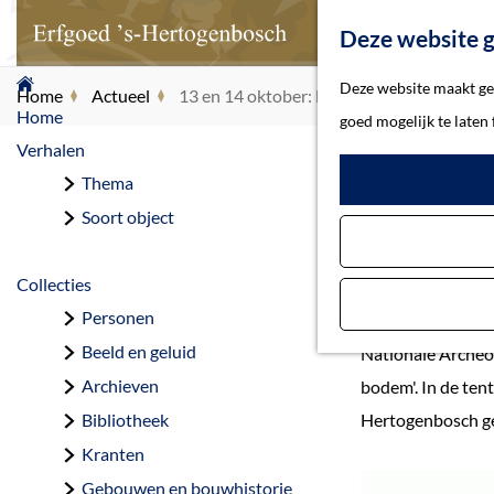
Deze website g
G
Deze website maakt geb
Home
Actueel
13 en 14 oktober: Badges uit Bossche bo
a
Home
goed mogelijk te laten
n
Verhalen
a
Thema
a
Soort object
r
d
Collecties
e
Personen
Op zaterdag 13 e
h
Beeld en geluid
Nationale Archeol
o
Archieven
bodem'. In de tent
m
Bibliotheek
Hertogenbosch ge
e
Kranten
p
Gebouwen en bouwhistorie