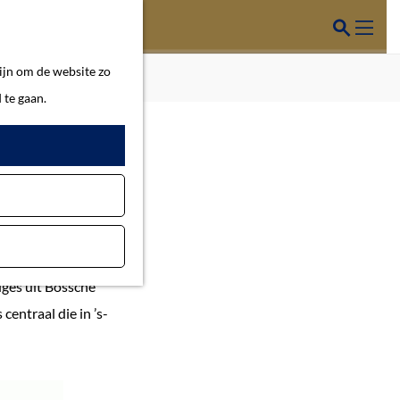
Z
o
M
ijn om de website zo
e
e
 te gaan.
k
n
e
u
n
e editie van de
dges uit Bossche
centraal die in ’s-