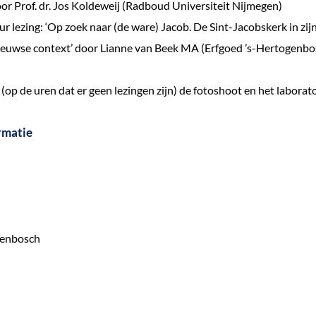
oor Prof. dr. Jos Koldeweij (Radboud Universiteit Nijmegen)
r lezing: ‘Op zoek naar (de ware) Jacob. De Sint-Jacobskerk in zij
euwse context’ door Lianne van Beek MA (Erfgoed ’s-Hertogenbo
 (op de uren dat er geen lezingen zijn) de fotoshoot en het labora
rmatie
genbosch