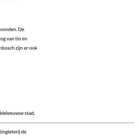
evonden. De
ng van tin en
nbosch zijn er ook
iddeleeuwse stad,
ngieterij de