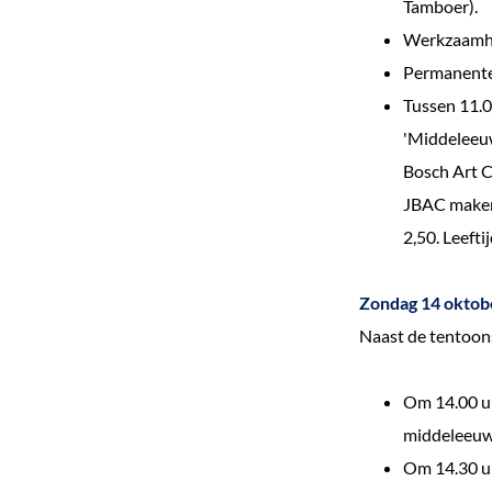
Tamboer).
e
Werkzaamhe
k
Permanente 
e
Tussen 11.0
n
'Middeleeuw
Bosch Art C
JBAC maken
2,50. Leeftij
Zondag 14 oktob
Naast de tentoonst
Om 14.00 uu
middeleeuw
Om 14.30 uu