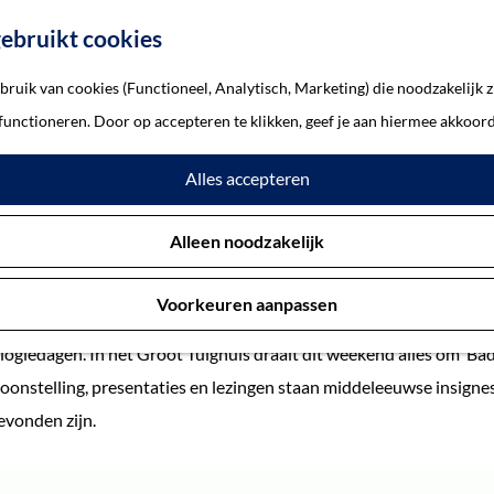
ebruikt cookies
ruik van cookies (Functioneel, Analytisch, Marketing) die noodzakelijk z
dem
 functioneren. Door op accepteren te klikken, geef je aan hiermee akkoord
Badges uit Bossche bodem
Alles accepteren
3 oktober 2018
Alleen noodzakelijk
Voorkeuren aanpassen
n zondag 14 oktober 2018 doet 's-Hertogenbosch mee aan de vierd
ogiedagen. In het Groot Tuighuis draait dit weekend alles om ‘Ba
oonstelling, presentaties en lezingen staan middeleeuwse insignes 
vonden zijn.