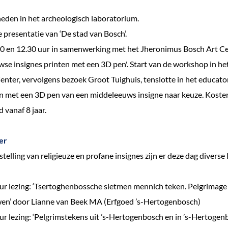
den in het archeologisch laboratorium.
presentatie van ‘De stad van Bosch’.
0 en 12.30 uur in samenwerking met het Jheronimus Bosch Art 
se insignes printen met een 3D pen'. Start van de workshop in h
enter, vervolgens bezoek Groot Tuighuis, tenslotte in het educat
 met een 3D pen van een middeleeuws insigne naar keuze. Koste
d vanaf 8 jaar.
er
elling van religieuze en profane insignes zijn er deze dag diverse 
r lezing: ‘Tsertoghenbossche sietmen mennich teken. Pelgrimage i
en’ door Lianne van Beek MA (Erfgoed ’s-Hertogenbosch)
r lezing: ‘Pelgrimstekens uit ’s-Hertogenbosch en in ’s-Hertoge