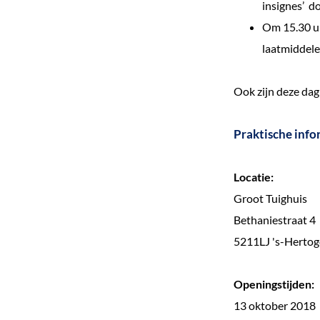
insignes’ d
Om 15.30 uu
laatmiddele
Ook zijn deze dag
Praktische info
Locatie:
Groot Tuighuis
Bethaniestraat 4
5211LJ 's-Herto
Openingstijden:
13 oktober 2018