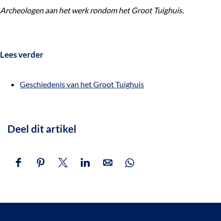
Archeologen aan het werk rondom het Groot Tuighuis.
Lees verder
Geschiedenis van het Groot Tuighuis
Deel dit artikel
D
D
D
D
D
D
e
e
e
e
e
e
e
e
e
e
e
e
l
l
l
l
l
l