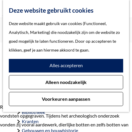
Z
Deze website gebruikt cookies
o
M
G
Deze website maakt gebruik van cookies (Functioneel,
Home
Actueel
e
e
a
Home
Analytisch, Marketing) die noodzakelijk zijn om de website zo
Archeologische opgraving rondom het Groot Tuighuis
k
n
n
Verhalen
goed mogelijk te laten functioneren. Door op accepteren te
e
u
a
Thema
klikken, geef je aan hiermee akkoord te gaan.
n
Archeologische opgraving
a
Soort object
Alles accepteren
r
rondom het Groot Tuighuis
d
Collecties
9 februari 2026
Alleen noodzakelijk
e
Personen
h
Beeld en geluid
Voorkeuren aanpassen
o
Archieven
Rondom het Groot Tuighuis hebben archeologen verschillende
m
Bibliotheek
vondsten opgegraven. Tijdens het archeologisch onderzoek
e
Kranten
vonden zij vooral aardewerk, dierlijke botten en zelfs botten van
p
Gebouwen en bouwhistorie