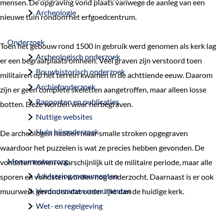
mensen. De opgraving vond plaats vanwege de aanleg van een
a
Archeologie
nieuwe tuin rondom het erfgoedcentrum.
g
e
Onderzoek
Toen het gebouw rond 1500 in gebruik werd genomen als kerk lag
Archeologisch onderzoek
er een begraafplaats omheen. Veel graven zijn verstoord toen
Bouwhistorisch onderzoek
militairen op het terrein kwamen in de achttiende eeuw. Daarom
Archiefonderzoek
zijn er geen complete skeletten aangetroffen, maar alleen losse
Rapporten en publicaties
botten. Deze worden weer herbegraven.
Nuttige websites
Hulp bij onderzoek
De archeologen hebben maar smalle stroken opgegraven
waardoor het puzzelen is wat ze precies hebben gevonden. De
Monumentenzorg
vondsten komen waarschijnlijk uit de militaire periode, maar alle
Advisering monumenten
sporen en vondsten worden nog onderzocht. Daarnaast is er ook
Verduurzamen monumenten
muurwerk gevonden dat ouder lijkt dan de huidige kerk.
Wet- en regelgeving