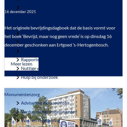
a
Archeologie
16 december 2025
g
e
Onderzoek
B
Het originele bevrijdingsdagboek dat de basis vormt voor
Archeologisch onderzoek
e
het boek ‘Bevrijd, maar nog geen vrede’ is op dinsdag 16
Bouwhistorisch onderzoek
v
december geschonken aan Erfgoed ’s-Hertogenbosch.
Archiefonderzoek
r
Rapporten en publicaties
i
o
Meer lezen
Nuttige websites
v
j
e
Hulp bij onderzoek
d
r
B
i
e
v
Monumentenzorg
n
r
Advisering monumenten
g
i
j
Verduurzamen monumenten
s
d
i
Wet- en regelgeving
d
n