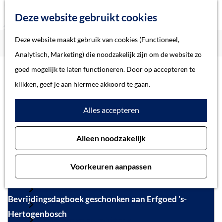
Z
Deze website gebruikt cookies
o
M
G
Deze website maakt gebruik van cookies (Functioneel,
Home
Actueel
e
e
a
Home
Analytisch, Marketing) die noodzakelijk zijn om de website zo
k
n
n
Verhalen
goed mogelijk te laten functioneren. Door op accepteren te
e
u
Actueel
a
Thema
klikken, geef je aan hiermee akkoord te gaan.
n
a
Soort object
Alles accepteren
r
d
Collecties
Alleen noodzakelijk
e
Personen
h
Beeld en geluid
Voorkeuren aanpassen
o
Archieven
m
Bibliotheek
Bevrijdingsdagboek geschonken aan Erfgoed ’s-
e
Kranten
Hertogenbosch
p
Gebouwen en bouwhistorie