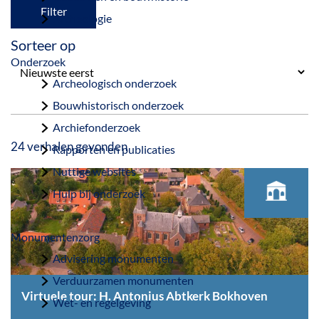
a
Filter
Archeologie
g
Sorteer op
e
Onderzoek
Archeologisch onderzoek
Bouwhistorisch onderzoek
Archiefonderzoek
24 verhalen gevonden
Rapporten en publicaties
Nuttige websites
Hulp bij onderzoek
Monumentenzorg
Advisering monumenten
Verduurzamen monumenten
Virtuele tour: H. Antonius Abtkerk Bokhoven
Wet- en regelgeving