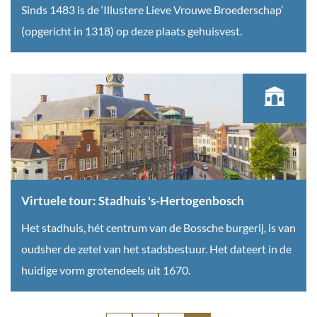
r
V
Sinds 1483 is de ‘Illustere Lieve Vrouwe Broederschap’
o
t
:
i
(opgericht in 1318) op deze plaats gehuisvest.
e
o
D
r
d
r
e
t
e
e
M
u
r
n
e
e
’
'
n
l
s
s
g
e
-
-
f
t
H
H
a
o
Virtuele tour: Stadhuis 's-Hertogenbosch
e
e
b
u
r
V
Het stadhuis, hét centrum van de Bossche burgerij, is van
r
r
r
t
i
oudsher de zetel van het stadsbestuur. Het dateert in de
t
i
:
o
r
huidige vorm grotendeels uit 1670.
o
e
Z
g
t
g
k
w
e
u
e