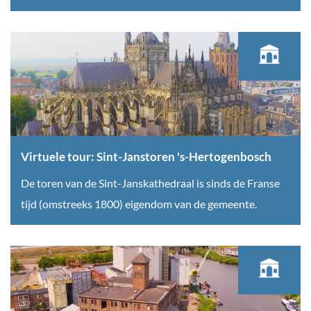
A
u
e
n
e
k
t
l
e
o
e
n
n
t
i
o
u
u
s
r
Virtuele tour: Sint-Janstoren 's-Hertogenbosch
A
:
V
De toren van de Sint-Janskathedraal is sinds de Franse
b
K
i
tijd (omstreeks 1800) eigendom van de gemeente.
t
l
r
k
o
t
e
o
u
r
s
e
k
t
l