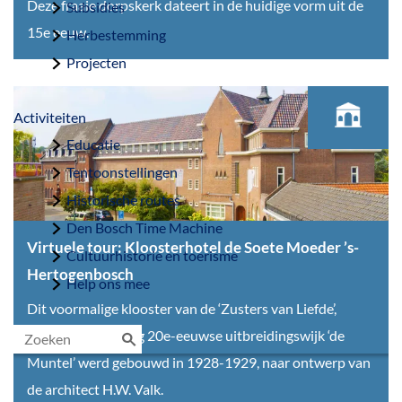
V
Deze fraaie dorpskerk dateert in de huidige vorm uit de
Subsidies
i
15e eeuw.
Herbestemming
r
Projecten
t
u
Activiteiten
e
Educatie
l
Tentoonstellingen
e
Historische routes
t
Den Bosch Time Machine
o
Virtuele tour: Kloosterhotel de Soete Moeder ’s-
Cultuurhistorie en toerisme
u
Hertogenbosch
Help ons mee
r
V
Dit voormalige klooster van de ‘Zusters van Liefde’,
:
i
gelegen in de vroeg 20e-eeuwse uitbreidingswijk ‘de
H
r
Muntel’ werd gebouwd in 1928-1929, naar ontwerp van
Z
.
t
de architect H.W. Valk.
o