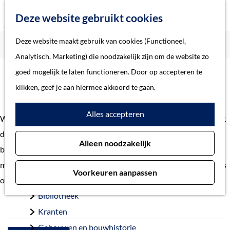
Z
Deze website gebruikt cookies
o
M
G
Deze website maakt gebruik van cookies (Functioneel,
Home
Verhalen
e
e
a
Home
Analytisch, Marketing) die noodzakelijk zijn om de website zo
k
n
n
Verhalen
goed mogelijk te laten functioneren. Door op accepteren te
e
u
Verhalen
a
Thema
klikken, geef je aan hiermee akkoord te gaan.
n
a
Soort object
Alles accepteren
r
Welkom bij de verhalen uit gemeente 's-Hertogenbosch. Ontdek
d
Collecties
de geschiedenis en het heden van 's-Hertogenbosch. Van
Alleen noodzakelijk
e
Personen
bijzondere vondst tot belangrijke gebeurtenis. En van
h
Beeld en geluid
monumentaal pand tot voorbeelden van restauraties. Heb je tips
Voorkeuren aanpassen
o
Archieven
of vragen?
Neem contact
op met onze redactie.
m
Bibliotheek
e
Kranten
p
Gebouwen en bouwhistorie