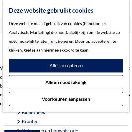
Z
Deze website gebruikt cookies
o
M
G
Deze website maakt gebruik van cookies (Functioneel,
Home
Verhalen
e
e
a
Home
Analytisch, Marketing) die noodzakelijk zijn om de website zo
k
n
n
Verhalen
goed mogelijk te laten functioneren. Door op accepteren te
e
u
Verhalen
a
Thema
klikken, geef je aan hiermee akkoord te gaan.
n
a
Soort object
Alles accepteren
r
Welkom bij de verhalen uit gemeente 's-Hertogenbosch. Ontdek
d
Collecties
de geschiedenis en het heden van 's-Hertogenbosch. Van
Alleen noodzakelijk
e
Personen
bijzondere vondst tot belangrijke gebeurtenis. En van
h
Beeld en geluid
monumentaal pand tot voorbeelden van restauraties. Heb je tips
Voorkeuren aanpassen
o
Archieven
of vragen?
Neem contact
op met onze redactie.
m
Bibliotheek
e
Kranten
p
Gebouwen en bouwhistorie