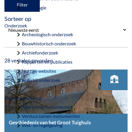
a
Filter
Archeologie
g
Sorteer op
e
Onderzoek
Archeologisch onderzoek
Bouwhistorisch onderzoek
Archiefonderzoek
28 verhalen gevonden
Rapporten en publicaties
Nuttige websites
Hulp bij onderzoek
Monumentenzorg
Advisering monumenten
Verduurzamen monumenten
Geschiedenis van het Groot Tuighuis
Wet- en regelgeving