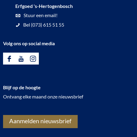
a
e
Erfgoed 's-Hertogenbosch
l
k
Stuur een email!
e
Bel (073) 615 51 55
n
Volg ons op social media
F
Y
I
a
o
n
c
u
s
Blijf op de hoogte
e
T
t
Ontvang elke maand onze nieuwsbrief
b
u
a
o
b
g
o
e
r
Aanmelden nieuwsbrief
k
E
a
E
r
m