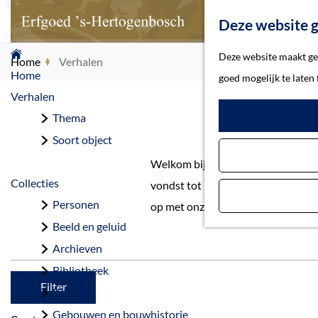
Deze website g
G
Deze website maakt geb
Home
Verhalen
a
Home
goed mogelijk te laten
n
Verhalen
a
Thema
a
Soort object
r
Welkom bij de verhalen uit gemee
d
Collecties
vondst tot belangrijke gebeurteni
e
Personen
op met onze redactie.
h
Beeld en geluid
o
Archieven
m
Bibliotheek
e
Filter
Kranten
p
Gebouwen en bouwhistorie