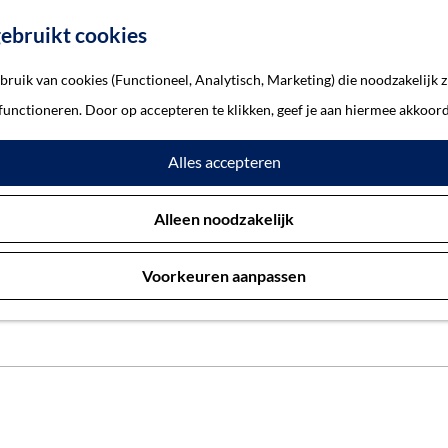
ebruikt cookies
ruik van cookies (Functioneel, Analytisch, Marketing) die noodzakelijk z
 functioneren. Door op accepteren te klikken, geef je aan hiermee akkoord
Verhalen
Alles accepteren
Alleen noodzakelijk
nte 's-Hertogenbosch. Ontdek de geschiedenis en het heden van '
s. En van monumentaal pand tot voorbeelden van restauraties. Heb 
Voorkeuren aanpassen